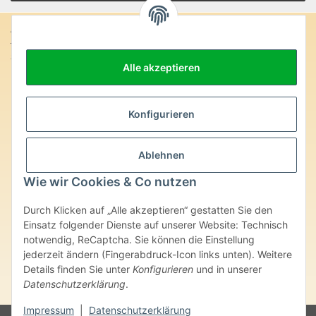
Anschrift:
SteinZeitOase
Alle akzeptieren
Frau Karin Philippin
Uhlandstr. 7
D-75391 Gechingen
Konfigurieren
Heilversprechen:
Edelsteine und Mineralien werden im esoterischen Bereich
Ablehnen
besondere Kräfte und Eigenschaften zugeordnet. Wir weisen
ausdrücklich darauf hin, dass alle gemachten Aussagen bzgl.
Wie wir Cookies & Co nutzen
heilender Wirkungen (körperlich-seelisch-mental-geistig) einzelner
Produkte im Internet, Prospekten oder dem Vertragspartner
Durch Klicken auf „Alle akzeptieren“ gestatten Sie den
überlassenen Unterlagen bisher weder medizinisch anerkannt oder
wissenschaftlich nachweisbar sind. Die gemachten Angaben
Einsatz folgender Dienste auf unserer Website: Technisch
beruhen ausschließlich auf Überlieferungen und langjähriger
notwendig, ReCaptcha. Sie können die Einstellung
Erfahrung. Unsere Produkte ersetzen nie den Besuch beim Arzt
jederzeit ändern (Fingerabdruck-Icon links unten). Weitere
oder Heilpraktiker und sind auch kein Medikamentenersatz. Auch
Details finden Sie unter
Konfigurieren
und in unserer
stellen unsere Angaben im ärztlichen Sinne keine Diagnose- oder
Datenschutzerklärung
.
Therapieform dar.
Impressum
|
Datenschutzerklärung