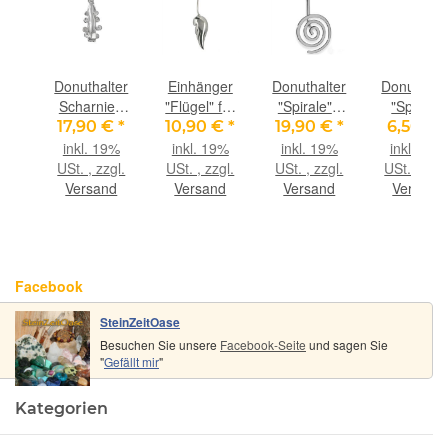
ger
Donuthalter
Einhänger
Donuthalter
Donuthalt
für
Scharnier-
"Flügel" für
"Spirale" -
"Spirale"
ter
Clip
Donuthalter
925iger
Messing
€
*
17,90 €
*
10,90 €
*
19,90 €
*
6,50 €
r
"Wasserfall"
925iger
Silber
versilbert
9%
inkl. 19%
inkl. 19%
inkl. 19%
inkl. 19%
matt
925iger
Silber,
glänzend
matt - für
gl.
USt. , zzgl.
USt. , zzgl.
USt. , zzgl.
USt. , zzgl
 40
Silber,
glänzend
für 40 mm
30 mm
nd
Versand
Versand
Versand
Versand
uts
glänzend
für 30 - 40
Donuts
Donuts
für 30 mm
mm Donuts
Donuts
Facebook
SteinZeitOase
Besuchen Sie unsere
Facebook-Seite
und sagen Sie
"
Gefällt mir
"
Kategorien