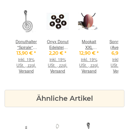
ederband
Donuthalter
Onyx Donut
Mookait
Sonnenste
in-
"Spirale" -
Edelstein
XXL
(Aventurin
ca.
925iger
15 mm (3-
Schmuckstein
Feldspat
€
*
13,90 €
*
2,20 €
*
12,90 €
*
6,90 €
m
Silber
3,5 mm
Cabochon /
Donut
9%
inkl. 19%
inkl. 19%
inkl. 19%
inkl. 19%
.,
glänzend
stark)
Scheibenstein
Edelstein
gl.
USt. , zzgl.
USt. , zzgl.
USt. , zzgl.
USt. , zzgl
m
für 30 mm
gebohrt -
30 mm (
nd
Versand
Versand
Versand
Versand
Donuts
Sonderqualität
mm stark
- ca. 4,1 cm
x 3 cm x 1
cm
Ähnliche Artikel