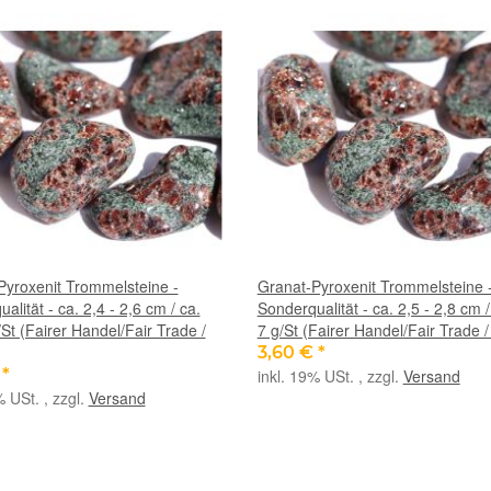
Pyroxenit Trommelsteine -
Granat-Pyroxenit Trommelsteine 
alität - ca. 2,4 - 2,6 cm / ca.
Sonderqualität - ca. 2,5 - 2,8 cm /
St (Fairer Handel/Fair Trade /
7 g/St (Fairer Handel/Fair Trade 
3,60 €
*
€
*
inkl. 19% USt. , zzgl.
Versand
% USt. , zzgl.
Versand