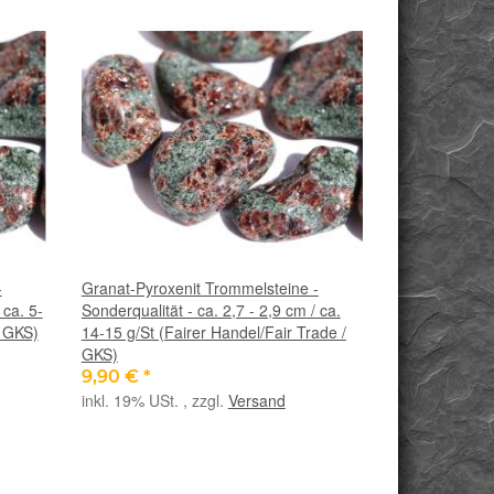
-
Granat-Pyroxenit Trommelsteine -
 ca. 5-
Sonderqualität - ca. 2,7 - 2,9 cm / ca.
/ GKS)
14-15 g/St (Fairer Handel/Fair Trade /
GKS)
9,90 €
*
inkl. 19% USt. , zzgl.
Versand