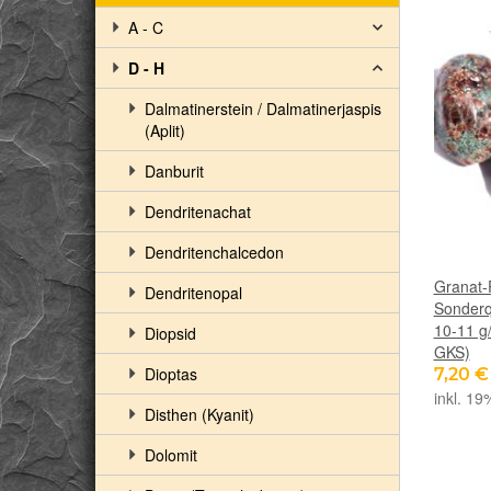
A - C
D - H
Dalmatinerstein / Dalmatinerjaspis
(Aplit)
Danburit
Dendritenachat
Dendritenchalcedon
Granat-
Dendritenopal
Sonderqu
10-11 g/
Diopsid
GKS)
Dioptas
7,20 
inkl. 19
Disthen (Kyanit)
Dolomit