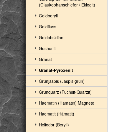
(Glaukophanschiefer / Eklogit)
Goldberyll
Goldfluss
Goldobsidian
Goshenit
Granat
Granat-Pyroxenit
Grünjaspis (Jaspis grün)
Grünquarz (Fuchsit-Quarzit)
Haematin (Hämatin) Magnete
Haematit (Hämatit)
Heliodor (Beryll)