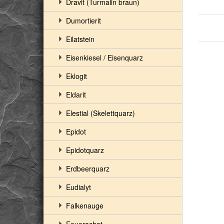
Dravit (Turmalin braun)
Dumortierit
Eilatstein
Eisenkiesel / Eisenquarz
Eklogit
Eldarit
Elestial (Skelettquarz)
Epidot
Epidotquarz
Erdbeerquarz
Eudialyt
Falkenauge