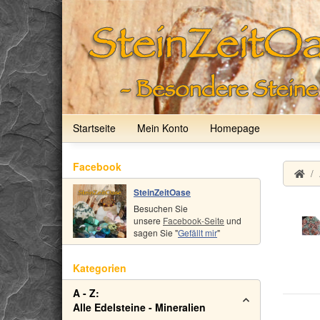
Startseite
Mein Konto
Homepage
Facebook
SteinZeitOase
Besuchen Sie
unsere
Facebook-Seite
und
sagen Sie "
Gefällt mir
"
Kategorien
A - Z:
Alle Edelsteine - Mineralien