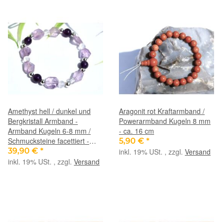
Amethyst hell / dunkel und
Aragonit rot Kraftarmband /
Bergkristall Armband -
Powerarmband Kugeln 8 mm
Armband Kugeln 6-8 mm /
- ca. 16 cm
Schmucksteine facettiert -
5,90 €
*
Sonderqualität - ca. 19 cm
39,90 €
*
inkl. 19% USt. , zzgl.
Versand
inkl. 19% USt. , zzgl.
Versand