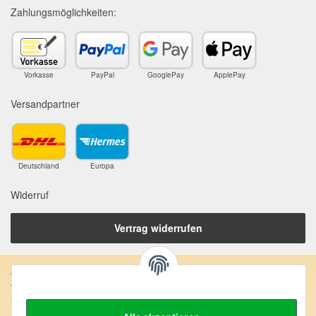
Zahlungsmöglichkeiten:
Vorkasse
PayPal
GooglePay
ApplePay
Versandpartner
Deutschland
Europa
Widerruf
Vertrag widerrufen
Anschrift:
SteinZeitOase
Frau Karin Philippin