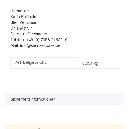
Hersteller:
Karin Philippin
SteinZeitOase
Uhlandstr. 7
D-75391 Gechingen
Telefon: +49 (0) 7056-2192219
Mail: info@steinzeitoase.de
Produkteigenschaft
Wert
Artikelgewicht:
0,031
kg
Sicherheitsinformationen