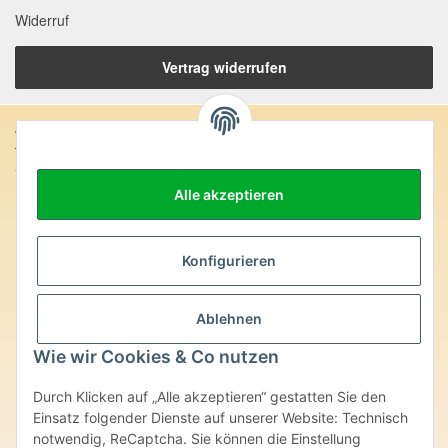
Widerruf
Vertrag widerrufen
Anschrift:
SteinZeitOase
Frau Karin Philippin
Alle akzeptieren
Uhlandstr. 7
D-75391 Gechingen
Heilversprechen:
Konfigurieren
Edelsteine und Mineralien werden im esoterischen Bereich
besondere Kräfte und Eigenschaften zugeordnet. Wir weisen
Ablehnen
ausdrücklich darauf hin, dass alle gemachten Aussagen bzgl.
heilender Wirkungen (körperlich-seelisch-mental-geistig) einzelner
Wie wir Cookies & Co nutzen
Produkte im Internet, Prospekten oder dem Vertragspartner
überlassenen Unterlagen bisher weder medizinisch anerkannt oder
Durch Klicken auf „Alle akzeptieren“ gestatten Sie den
wissenschaftlich nachweisbar sind. Die gemachten Angaben
Einsatz folgender Dienste auf unserer Website: Technisch
beruhen ausschließlich auf Überlieferungen und langjähriger
notwendig, ReCaptcha. Sie können die Einstellung
Erfahrung. Unsere Produkte ersetzen nie den Besuch beim Arzt