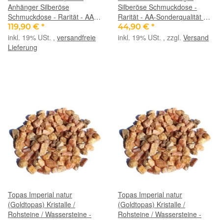
Anhänger Silberöse
Silberöse Schmuckdose -
Schmuckdose - Rarität - AA-
Rarität - AA-Sonderqualität -
Sonderqualität - ca. 2,7 cm x
ca. 2,7 cm x 0,7 cm x 0,6 cm
119,90 €
*
44,90 €
*
1 cm x 0,9 cm
inkl. 19% USt. ,
versandfreie
inkl. 19% USt. , zzgl.
Versand
Lieferung
Topas Imperial natur
Topas Imperial natur
(Goldtopas) Kristalle /
(Goldtopas) Kristalle /
Rohsteine / Wassersteine -
Rohsteine / Wassersteine -