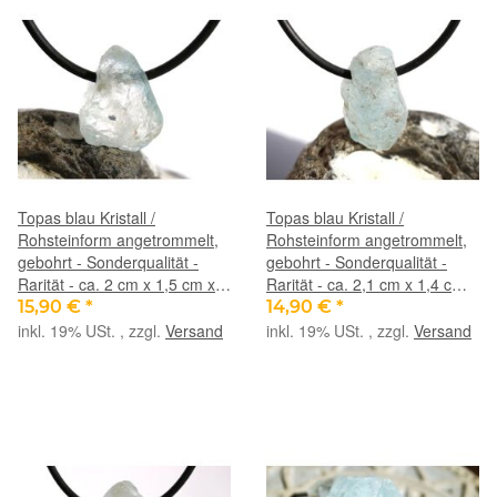
Topas blau Kristall /
Topas blau Kristall /
Rohsteinform angetrommelt,
Rohsteinform angetrommelt,
gebohrt - Sonderqualität -
gebohrt - Sonderqualität -
Rarität - ca. 2 cm x 1,5 cm x
Rarität - ca. 2,1 cm x 1,4 cm x
1,2 cm
1,1 cm
15,90 €
*
14,90 €
*
inkl. 19% USt. , zzgl.
Versand
inkl. 19% USt. , zzgl.
Versand