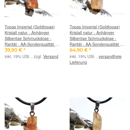
Topas Imperial (Goldtopas)
Topas Imperial (Goldtopas)
Kristall natur - Anhänger
Kristall natur - Anhänger
Silberöse Schmuckdose -
Silberöse Schmuckdose -
Rarität - AA-Sonderqualität -
Rarität - AA-Sonderqualität -
ca. 2,1 cm x 0,9 cm x 0,7 cm
ca. 2,2 cm x 1,1 cm x 0,8 cm
39,90 €
*
64,90 €
*
inkl. 19% USt. , zzgl.
Versand
inkl. 19% USt. ,
versandfreie
Lieferung