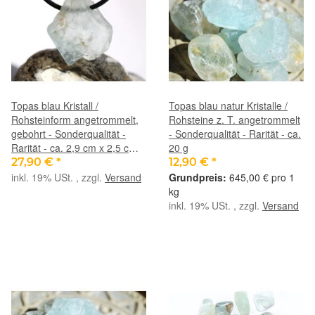
Topas blau Kristall /
Topas blau natur Kristalle /
Rohsteinform angetrommelt,
Rohsteine z. T. angetrommelt
gebohrt - Sonderqualität -
- Sonderqualität - Rarität - ca.
Rarität - ca. 2,9 cm x 2,5 cm x
20 g
0,9 cm
27,90 €
*
12,90 €
*
inkl. 19% USt. , zzgl.
Versand
645,00 € pro 1
kg
inkl. 19% USt. , zzgl.
Versand