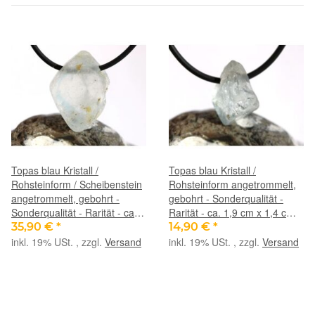
Topas blau Kristall /
Topas blau Kristall /
Rohsteinform / Scheibenstein
Rohsteinform angetrommelt,
angetrommelt, gebohrt -
gebohrt - Sonderqualität -
Sonderqualität - Rarität - ca.
Rarität - ca. 1,9 cm x 1,4 cm x
2,8 cm x 2,1 cm x 1 cm
1,2 cm
35,90 €
*
14,90 €
*
inkl. 19% USt. , zzgl.
Versand
inkl. 19% USt. , zzgl.
Versand