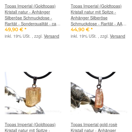
Topas Imperial (Goldtopas)
Topas Imperial (Goldtopas)
Kristall natur - Anhänger
Kristall natur mit Spitze -
Silberöse Schmuckdose -
Anhänger Silberöse
Rarität - Sonderqualität - ca. 3
Schmuckdose - Rarität - AA-
cm x 0,8 cm x 0,5 cm
Sonderqualität - ca. 2,2 cm x
49,90 €
*
44,90 €
*
0,9 cm x 0,7 cm
inkl. 19% USt. , zzgl.
Versand
inkl. 19% USt. , zzgl.
Versand
Topas Imperial (Goldtopas)
Topas Imperial gold-rosè
Kristall natur mit Spitze -
Kristall natur - Anhänger