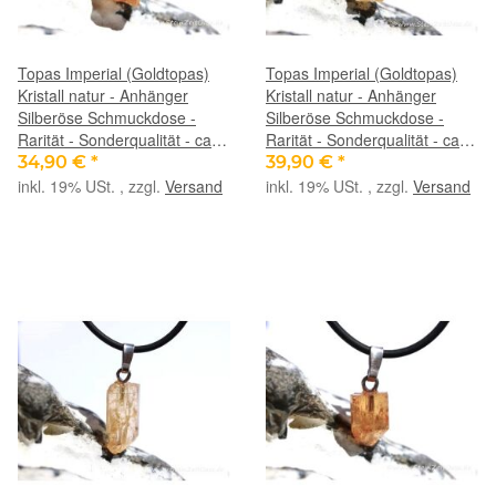
Topas Imperial (Goldtopas)
Topas Imperial (Goldtopas)
Kristall natur - Anhänger
Kristall natur - Anhänger
Silberöse Schmuckdose -
Silberöse Schmuckdose -
Rarität - Sonderqualität - ca.
Rarität - Sonderqualität - ca.
2,2 cm x 0,8 cm x 0,7 cm
2,5 cm x 0,8 cm x 0,7 cm
34,90 €
*
39,90 €
*
inkl. 19% USt. , zzgl.
Versand
inkl. 19% USt. , zzgl.
Versand