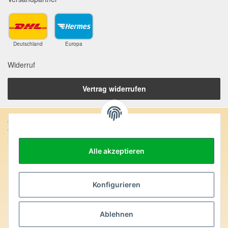
Deutschland
Europa
Widerruf
Vertrag widerrufen
Anschrift:
SteinZeitOase
Frau Karin Philippin
Alle akzeptieren
Uhlandstr. 7
D-75391 Gechingen
Konfigurieren
Heilversprechen:
Edelsteine und Mineralien werden im esoterischen Bereich
besondere Kräfte und Eigenschaften zugeordnet. Wir weisen
Ablehnen
ausdrücklich darauf hin, dass alle gemachten Aussagen bzgl.