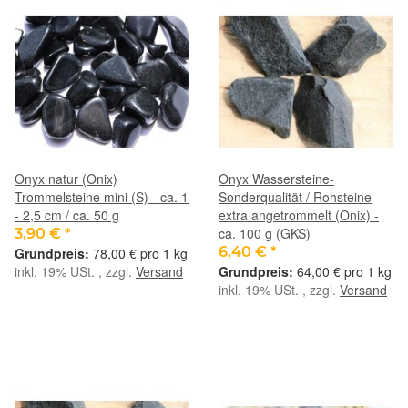
Onyx natur (Onix)
Onyx Wassersteine-
Trommelsteine mini (S) - ca. 1
Sonderqualität / Rohsteine
- 2,5 cm / ca. 50 g
extra angetrommelt (Onix) -
ca. 100 g (GKS)
3,90 €
*
6,40 €
*
78,00 € pro 1 kg
inkl. 19% USt. , zzgl.
Versand
64,00 € pro 1 kg
inkl. 19% USt. , zzgl.
Versand