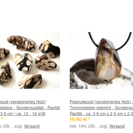
ood (versteinertes Holz)
Peanutwood (versteinertes Holz)
teine - Sonderqualität - Rarität
Trommelstein gebohrt - Sonderqua
- 3,5 cm / ca. 12 - 16 g/St
Rarität - ca. 3,6 cm x 2,5 cm x 2,
€
*
19,90 €
*
% USt. , zzgl.
Versand
inkl. 19% USt. , zzgl.
Versand