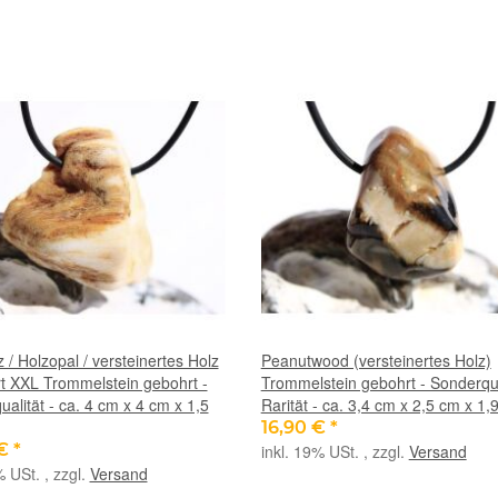
 / Holzopal / versteinertes Holz
Peanutwood (versteinertes Holz)
rt XXL Trommelstein gebohrt -
Trommelstein gebohrt - Sonderqua
alität - ca. 4 cm x 4 cm x 1,5
Rarität - ca. 3,4 cm x 2,5 cm x 1,
16,90 €
*
 €
*
inkl. 19% USt. , zzgl.
Versand
% USt. , zzgl.
Versand