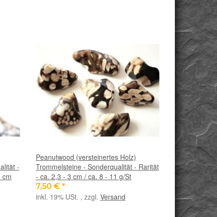
Peanutwood (versteinertes Holz)
lität -
Trommelsteine - Sonderqualität - Rarität
9 cm
- ca. 2,3 - 3 cm / ca. 8 - 11 g/St
7,50 €
*
inkl. 19% USt. , zzgl.
Versand