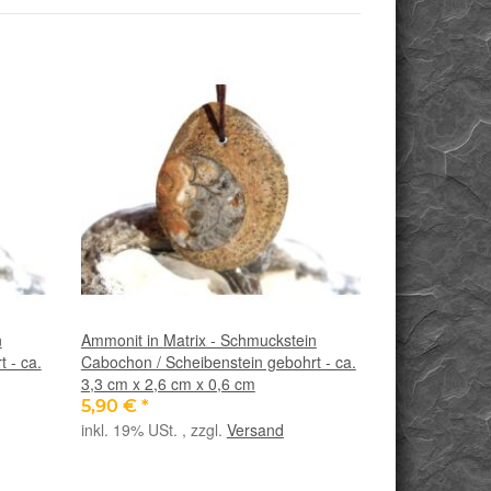
n
Ammonit in Matrix - Schmuckstein
 - ca.
Cabochon / Scheibenstein gebohrt - ca.
3,3 cm x 2,6 cm x 0,6 cm
5,90 €
*
inkl. 19% USt. , zzgl.
Versand