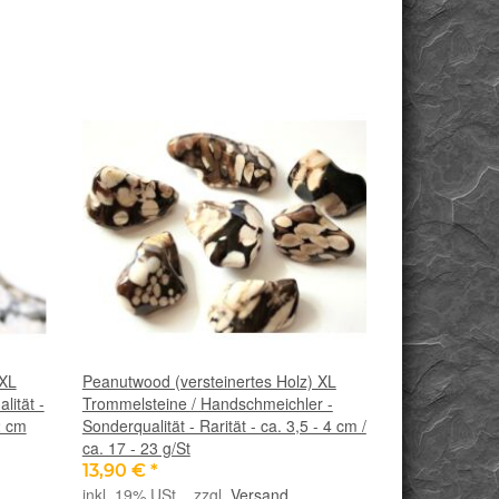
 XL
Peanutwood (versteinertes Holz) XL
lität -
Trommelsteine / Handschmeichler -
2 cm
Sonderqualität - Rarität - ca. 3,5 - 4 cm /
ca. 17 - 23 g/St
13,90 €
*
inkl. 19% USt. , zzgl.
Versand