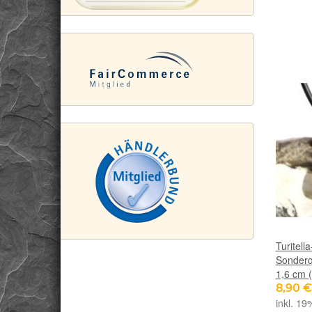
Turitell
Sonderqu
1,6 cm 
8,90 
inkl. 19