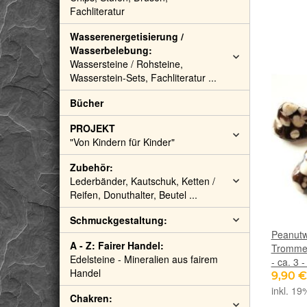
Fachliteratur
Wasserenergetisierung /
Wasserbelebung:
Wassersteine / Rohsteine,
Wasserstein-Sets, Fachliteratur ...
Bücher
PROJEKT
"Von Kindern für Kinder"
Zubehör:
Lederbänder, Kautschuk, Ketten /
Reifen, Donuthalter, Beutel ...
Schmuckgestaltung:
Peanutw
A - Z: Fairer Handel:
Trommels
Edelsteine - Mineralien aus fairem
- ca. 3 
Handel
9,90 
inkl. 19
Chakren: