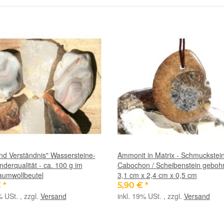
und Verständnis" Wassersteine-
Ammonit in Matrix - Schmuckstei
nderqualität - ca. 100 g im
Cabochon / Scheibenstein gebohrt
aumwollbeutel
3,1 cm x 2,4 cm x 0,5 cm
€
*
5,90 €
*
% USt. , zzgl.
Versand
inkl. 19% USt. , zzgl.
Versand