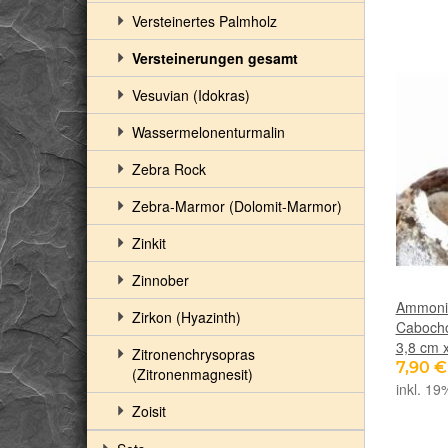
Versteinertes Palmholz
Versteinerungen gesamt
Vesuvian (Idokras)
Wassermelonenturmalin
Zebra Rock
Zebra-Marmor (Dolomit-Marmor)
Zinkit
Zinnober
Ammonit
Zirkon (Hyazinth)
Cabocho
3,8 cm 
Zitronenchrysopras
7,90 
(Zitronenmagnesit)
inkl. 19
Zoisit