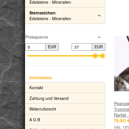
Edelsteine - Mineralien
Sternzeichen:
Edelsteine - Mineralien
Preisspanne
EUR
EUR
Information
Kontakt
Zahlung und Versand
Peanutw
Widerrufsrecht
Trommels
Rarität 
A G B
19,90
inkl. 19