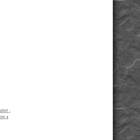
ohrt -
 cm x