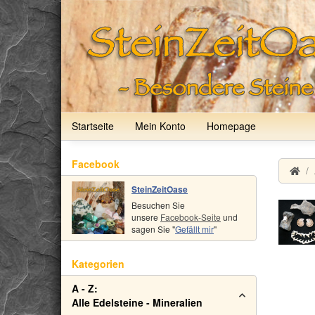
Startseite
Mein Konto
Homepage
Facebook
SteinZeitOase
Besuchen Sie
unsere
Facebook-Seite
und
sagen Sie "
Gefällt mir
"
Kategorien
A - Z:
Alle Edelsteine - Mineralien