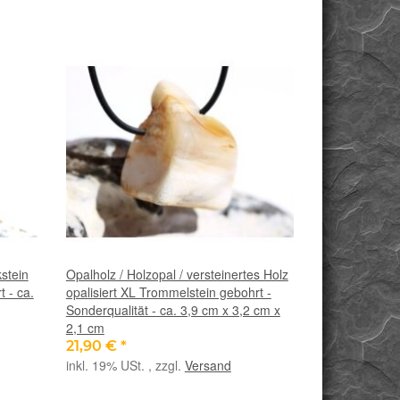
stein
Opalholz / Holzopal / versteinertes Holz
 - ca.
opalisiert XL Trommelstein gebohrt -
Sonderqualität - ca. 3,9 cm x 3,2 cm x
2,1 cm
21,90 €
*
inkl. 19% USt. , zzgl.
Versand