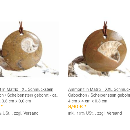
 in Matrix - XL Schmuckstein
Ammonit in Matrix - XXL Schmuck
n / Scheibenstein gebohrt - ca.
Cabochon / Scheibenstein gebohrt
x 3,8 cm x 0,6 cm
4 cm x 4 cm x 0,8 cm
€
*
8,90 €
*
% USt. , zzgl.
Versand
inkl. 19% USt. , zzgl.
Versand