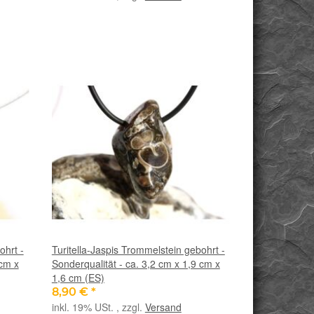
ohrt -
Turitella-Jaspis Trommelstein gebohrt -
 cm x
Sonderqualität - ca. 3,2 cm x 1,9 cm x
1,6 cm (ES)
8,90 €
*
inkl. 19% USt. , zzgl.
Versand