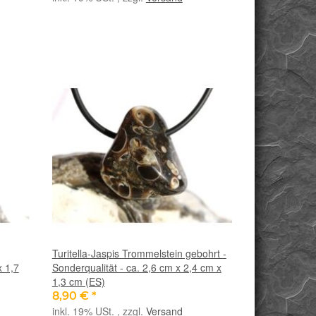
Turitella-Jaspis Trommelstein gebohrt -
x 1,7
Sonderqualität - ca. 2,6 cm x 2,4 cm x
1,3 cm (ES)
8,90 €
*
inkl. 19% USt. , zzgl.
Versand