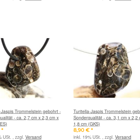
a-Jaspis Trommelstein gebohrt -
Turitella-Jaspis Trommelstein geb
alität - ca. 2,7 cm x 2,3 cm x
Sonderqualität - ca. 3,1 cm x 2,2
(ES)
1,8 cm (GKS)
€
*
8,90 €
*
% USt. , zzgl.
Versand
inkl. 19% USt. , zzgl.
Versand