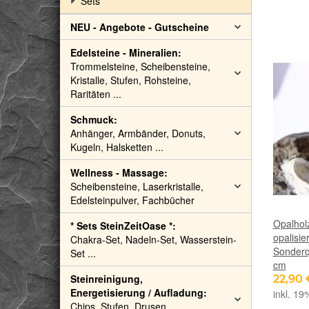
Sets
NEU - Angebote - Gutscheine
Edelsteine - Mineralien:
Trommelsteine, Scheibensteine,
Kristalle, Stufen, Rohsteine,
Raritäten ...
Schmuck:
Anhänger, Armbänder, Donuts,
Kugeln, Halsketten ...
Wellness - Massage:
Scheibensteine, Laserkristalle,
Edelsteinpulver, Fachbücher
Opalholz
* Sets SteinZeitOase *:
opalisie
Chakra-Set, Nadeln-Set, Wasserstein-
Sonderqu
Set ...
cm
Steinreinigung,
22,90
Energetisierung / Aufladung:
inkl. 19
Chips, Stufen, Drusen,