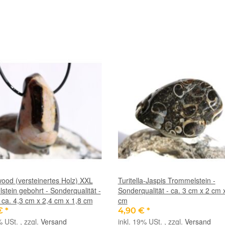
ood (versteinertes Holz) XXL
Turitella-Jaspis Trommelstein -
tein gebohrt - Sonderqualität -
Sonderqualität - ca. 3 cm x 2 cm 
- ca. 4,3 cm x 2,4 cm x 1,8 cm
cm
 €
*
4,90 €
*
% USt. , zzgl.
Versand
inkl. 19% USt. , zzgl.
Versand