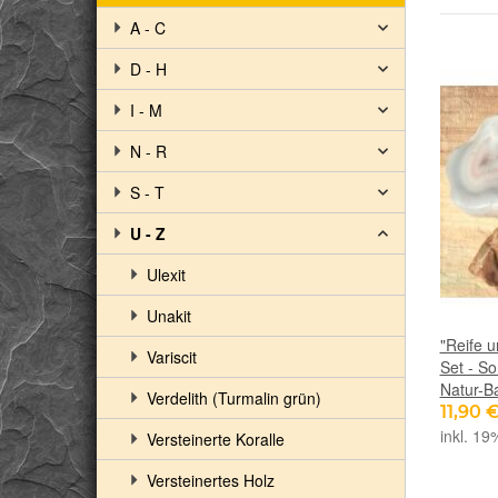
A - C
D - H
I - M
N - R
S - T
U - Z
Ulexit
Unakit
"Reife 
Variscit
Set - So
Natur-B
Verdelith (Turmalin grün)
11,90 
inkl. 19
Versteinerte Koralle
Versteinertes Holz