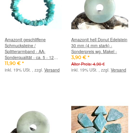
Amazonit geschliffene
Amazonit hell Donut Edelstein
Schmucksteine /
30 mm (4 mm stark) -
Splitterarmband - AA-
Sonderpreis wg. Makel -
Sonderqualität - ca. 5 - 12
3,90 €
*
mm / ca. 19 cm
11,90 €
*
Alter Preis: 4,90 €
inkl. 19% USt. , zzgl.
Versand
inkl. 19% USt. , zzgl.
Versand