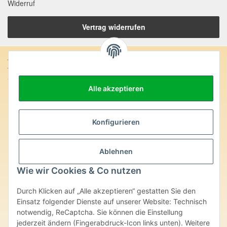
Widerruf
Vertrag widerrufen
Anschrift:
SteinZeitOase
Frau Karin Philippin
Alle akzeptieren
Uhlandstr. 7
D-75391 Gechingen
Konfigurieren
Heilversprechen:
Edelsteine und Mineralien werden im esoterischen Bereich
Ablehnen
besondere Kräfte und Eigenschaften zugeordnet. Wir weisen
ausdrücklich darauf hin, dass alle gemachten Aussagen bzgl.
Wie wir Cookies & Co nutzen
heilender Wirkungen (körperlich-seelisch-mental-geistig) einzelner
Produkte im Internet, Prospekten oder dem Vertragspartner
überlassenen Unterlagen bisher weder medizinisch anerkannt oder
Durch Klicken auf „Alle akzeptieren“ gestatten Sie den
wissenschaftlich nachweisbar sind. Die gemachten Angaben
Einsatz folgender Dienste auf unserer Website: Technisch
beruhen ausschließlich auf Überlieferungen und langjähriger
notwendig, ReCaptcha. Sie können die Einstellung
Erfahrung. Unsere Produkte ersetzen nie den Besuch beim Arzt
jederzeit ändern (Fingerabdruck-Icon links unten). Weitere
oder Heilpraktiker und sind auch kein Medikamentenersatz. Auch