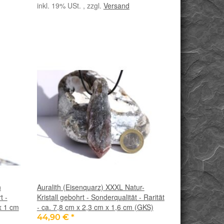
inkl. 19% USt. , zzgl.
Versand
n
Auralith (Eisenquarz) XXXL Natur-
t -
Kristall gebohrt - Sonderqualität - Rarität
x 1 cm
- ca. 7,8 cm x 2,3 cm x 1,6 cm (GKS)
44,90 €
*