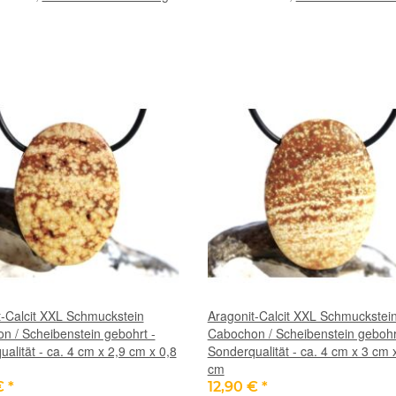
t-Calcit XXL Schmuckstein
Aragonit-Calcit XXL Schmuckstei
n / Scheibenstein gebohrt -
Cabochon / Scheibenstein gebohr
alität - ca. 4 cm x 2,9 cm x 0,8
Sonderqualität - ca. 4 cm x 3 cm 
cm
€
*
12,90 €
*