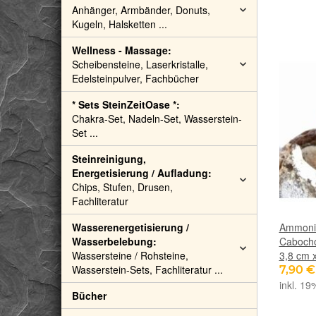
Anhänger, Armbänder, Donuts,
Kugeln, Halsketten ...
Wellness - Massage:
Scheibensteine, Laserkristalle,
Edelsteinpulver, Fachbücher
* Sets SteinZeitOase *:
Chakra-Set, Nadeln-Set, Wasserstein-
Set ...
Steinreinigung,
Energetisierung / Aufladung:
Chips, Stufen, Drusen,
Fachliteratur
Wasserenergetisierung /
Ammonit
Wasserbelebung:
Cabocho
Wassersteine / Rohsteine,
3,8 cm 
Wasserstein-Sets, Fachliteratur ...
7,90 
inkl. 19
Bücher