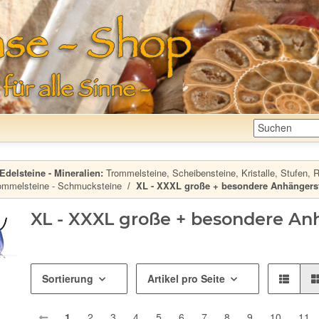
Edelsteine - Mineralien:
Trommelsteine, Scheibensteine, Kristalle, Stufen, Ro
ommelsteine - Schmucksteine
XL - XXXL große + besondere Anhängers
XL - XXXL große + besondere An
Sortierung
Artikel pro Seite
1
2
3
4
5
6
7
8
9
10
11