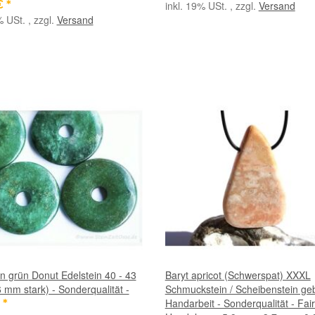
€
*
inkl. 19% USt. , zzgl.
Versand
% USt. , zzgl.
Versand
n grün Donut Edelstein 40 - 43
Baryt apricot (Schwerspat) XXXL
mm stark) - Sonderqualität -
Schmuckstein / Scheibenstein geb
Handarbeit - Sonderqualität - Fai
€
*