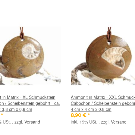
 in Matrix - XL Schmuckstein
Ammonit in Matrix - XXL Schmuck
n / Scheibenstein gebohrt - ca.
Cabochon / Scheibenstein gebohrt
x 3,8 cm x 0,6 cm
4 cm x 4 cm x 0,8 cm
€
*
8,90 €
*
% USt. , zzgl.
Versand
inkl. 19% USt. , zzgl.
Versand