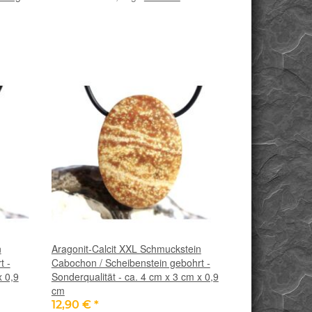
n
Aragonit-Calcit XXL Schmuckstein
t -
Cabochon / Scheibenstein gebohrt -
x 0,9
Sonderqualität - ca. 4 cm x 3 cm x 0,9
cm
12,90 €
*