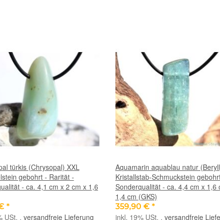
s (Chrysopal) XXL
Aquamarin aquablau natur (Beryl
tein gebohrt - Rarität -
Kristallstab-Schmuckstein gebohrt
alität - ca. 4,1 cm x 2 cm x 1,6
Sonderqualität - ca. 4,4 cm x 1,6
1,4 cm (GKS)
 €
*
359,90 €
*
% USt. ,
versandfreie Lieferung
inkl. 19% USt. ,
versandfreie Lief