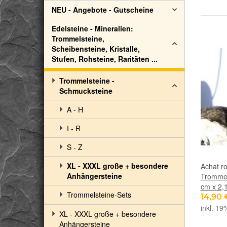
NEU - Angebote - Gutscheine
Edelsteine - Mineralien:
Trommelsteine,
Scheibensteine, Kristalle,
Stufen, Rohsteine, Raritäten ...
Trommelsteine -
Schmucksteine
A - H
I - R
S - Z
XL - XXXL große + besondere
Achat ro
Anhängersteine
Trommels
cm x 2,
Trommelsteine-Sets
14,90
inkl. 19
XL - XXXL große + besondere
Anhängersteine