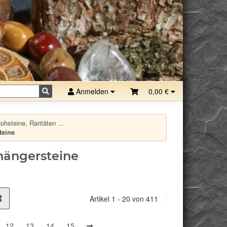
Anmelden
0,00 €
hsteine, Raritäten ...
teine
hängersteine
Artikel 1 - 20 von 411
12
13
14
15