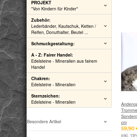
PROJEKT
"Von Kindern für Kinder"
Zubehör:
Lederbänder, Kautschuk, Ketten /
Reifen, Donuthalter, Beutel ...
Schmuckgestaltung:
A - Z: Fairer Handel:
Edelsteine - Mineralien aus fairem
Handel
Chakren:
Edelsteine - Mineralien
Sternzeichen:
Edelsteine - Mineralien
Andenopal türki
Trommels
Sonderqu
Besondere Artikel
cm
59,90
inkl. 19