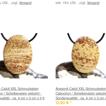
% USt. , zzgl.
Versand
inkl. 19% USt. , zzgl.
Versand
t-Calcit XXL Schmuckstein
Aragonit-Calcit XXL Schmuckstei
n / Scheibenstein gebohrt -
Cabochon / Scheibenstein gebohr
alität - ca. 4 cm x 3 cm x 0,9
Sonderqualität - ca. 4 cm x 3 cm 
12,90 €
*