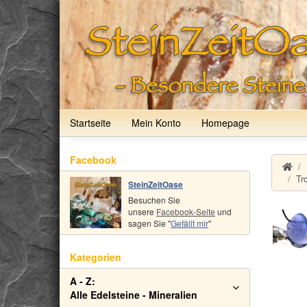
Startseite
Mein Konto
Homepage
Facebook
Tr
SteinZeitOase
Besuchen Sie
unsere
Facebook-Seite
und
sagen Sie "
Gefällt mir
"
Kategorien
A - Z:
Alle Edelsteine - Mineralien