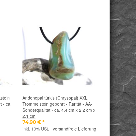
stein
Andenopal türkis (Chrysopal) XXL
 - ca.
Trommelstein gebohrt - Rarität - AA-
Sonderqualität - ca. 4,4 cm x 2,2 cm x
2,1 cm
74,90 €
*
inkl. 19% USt. ,
versandfreie Lieferung