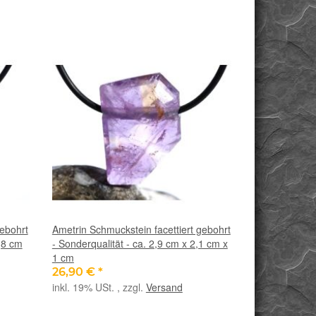
gebohrt
Ametrin Schmuckstein facettiert gebohrt
1,8 cm
- Sonderqualität - ca. 2,9 cm x 2,1 cm x
1 cm
26,90 €
*
inkl. 19% USt. , zzgl.
Versand