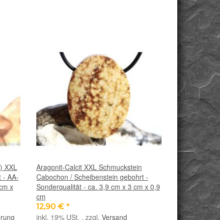
l) XXL
Aragonit-Calcit XXL Schmuckstein
 - AA-
Cabochon / Scheibenstein gebohrt -
 cm x
Sonderqualität - ca. 3,9 cm x 3 cm x 0,9
cm
12,90 €
*
erung
inkl. 19% USt. , zzgl.
Versand