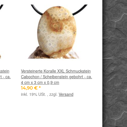
stein
Versteinerte Koralle XXL Schmuckstein
 - ca.
Cabochon / Scheibenstein gebohrt - ca.
4 cm x 3 cm x 0,9 cm
14,90 €
*
inkl. 19% USt. , zzgl.
Versand