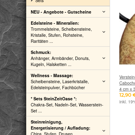
Sets
NEU - Angebote - Gutscheine
Edelsteine - Mineralien:
Trommelsteine, Scheibensteine,
Kristalle, Stufen, Rohsteine,
Raritäten ...
Schmuck:
Anhänger, Armbänder, Donuts,
Kugeln, Halsketten ...
Wellness - Massage:
Verstei
Scheibensteine, Laserkristalle,
Cabocho
Edelsteinpulver, Fachbücher
4 cm x 
12,90 
* Sets SteinZeitOase *:
inkl. 19
Chakra-Set, Nadeln-Set, Wasserstein-
Set ...
Steinreinigung,
Energetisierung / Aufladung:
Chips, Stufen, Drusen,