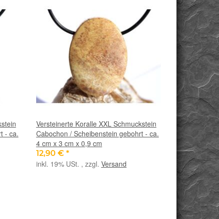
stein
Versteinerte Koralle XXL Schmuckstein
 - ca.
Cabochon / Scheibenstein gebohrt - ca.
4 cm x 3 cm x 0,9 cm
12,90 €
*
inkl. 19% USt. , zzgl.
Versand