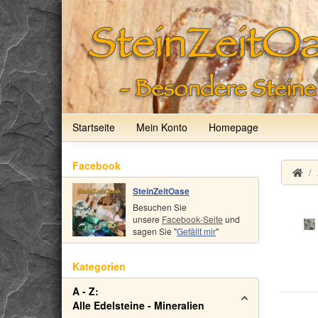
Startseite
Mein Konto
Homepage
Facebook
SteinZeitOase
Besuchen Sie
unsere
Facebook-Seite
und
sagen Sie "
Gefällt mir
"
Kategorien
A - Z:
Alle Edelsteine - Mineralien