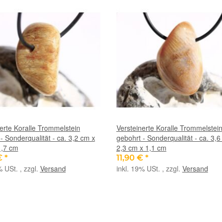
erte Koralle Trommelstein
Versteinerte Koralle Trommelstei
- Sonderqualität - ca. 3,2 cm x
gebohrt - Sonderqualität - ca. 3,6
1,7 cm
2,3 cm x 1,1 cm
€
*
11,90 €
*
% USt. , zzgl.
Versand
inkl. 19% USt. , zzgl.
Versand