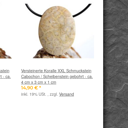
stein
Versteinerte Koralle XXL Schmuckstein
 - ca.
Cabochon / Scheibenstein gebohrt - ca.
4 cm x 3 cm x 1 cm
14,90 €
*
inkl. 19% USt. , zzgl.
Versand