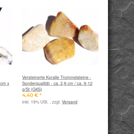
n
Versteinerte Koralle Trommelsteine -
 cm x
Sonderqualität - ca. 2,8 cm / ca. 9-12
g/St (GKS)
4,40 €
*
inkl. 19% USt. , zzgl.
Versand