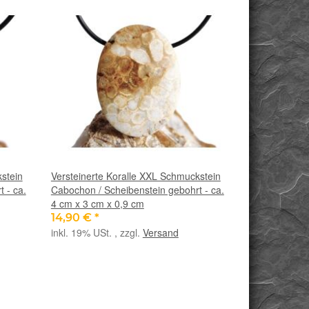
stein
Versteinerte Koralle XXL Schmuckstein
 - ca.
Cabochon / Scheibenstein gebohrt - ca.
4 cm x 3 cm x 0,9 cm
14,90 €
*
inkl. 19% USt. , zzgl.
Versand