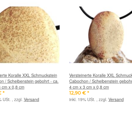
nerte Koralle XXL Schmuckstein
Versteinerte Koralle XXL Schmuck
n / Scheibenstein gebohrt - ca.
Cabochon / Scheibenstein gebohrt
3 cm x 0,8 cm
4 cm x 3 cm x 0,8 cm
€
*
12,90 €
*
% USt. , zzgl.
Versand
inkl. 19% USt. , zzgl.
Versand