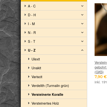
A - C
D - H
I - M
N - R
S - T
U - Z
Ulexit
Verstein
gebohrt 
Unakit
(GKS)
Variscit
7,90 
inkl. 19
Verdelith (Turmalin grün)
Versteinerte Koralle
Versteinertes Holz