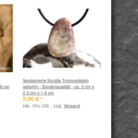
n
Versteinerte Koralle Trommelstein
,8 cm
gebohrt - Sonderqualität - ca. 3 cm x
2,2 cm x 1,6 cm
11,90 €
*
inkl. 19% USt. , zzgl.
Versand