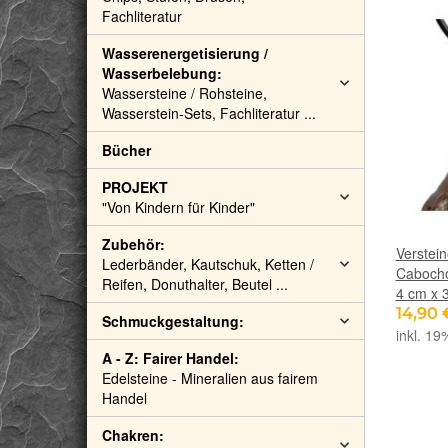
Fachliteratur
Wasserenergetisierung /
Wasserbelebung:
Wassersteine / Rohsteine,
Wasserstein-Sets, Fachliteratur ...
Bücher
PROJEKT
"Von Kindern für Kinder"
Zubehör:
Verstei
Lederbänder, Kautschuk, Ketten /
Cabocho
Reifen, Donuthalter, Beutel ...
4 cm x 
14,90
Schmuckgestaltung:
inkl. 19
A - Z: Fairer Handel:
Edelsteine - Mineralien aus fairem
Handel
Chakren: