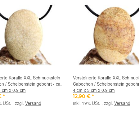
nerte Koralle XXL Schmuckstein
Versteinerte Koralle XXL Schmuck
n / Scheibenstein gebohrt - ca.
Cabochon / Scheibenstein gebohrt
3 cm x 0,9 cm
4 cm x 3 cm x 0,9 cm
€
*
12,90 €
*
% USt. , zzgl.
Versand
inkl. 19% USt. , zzgl.
Versand