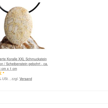
nerte Koralle XXL Schmuckstein
n / Scheibenstein gebohrt - ca.
3 cm x 1 cm
 €
*
% USt. , zzgl.
Versand