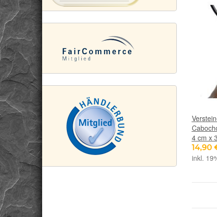
Verstei
Cabocho
4 cm x 
14,90
inkl. 19