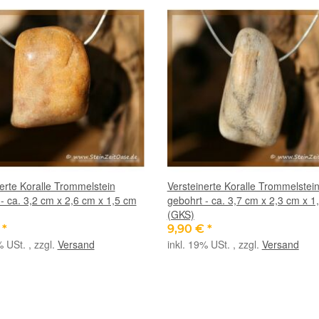
erte Koralle Trommelstein
Versteinerte Koralle Trommelstei
- ca. 3,2 cm x 2,6 cm x 1,5 cm
gebohrt - ca. 3,7 cm x 2,3 cm x 1
(GKS)
€
*
9,90 €
*
% USt. , zzgl.
Versand
inkl. 19% USt. , zzgl.
Versand