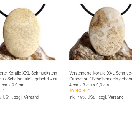
nerte Koralle XXL Schmuckstein
Versteinerte Koralle XXL Schmuck
n / Scheibenstein gebohrt - ca.
Cabochon / Scheibenstein gebohrt
3 cm x 0,9 cm
4 cm x 3 cm x 0,9 cm
€
*
14,90 €
*
% USt. , zzgl.
Versand
inkl. 19% USt. , zzgl.
Versand