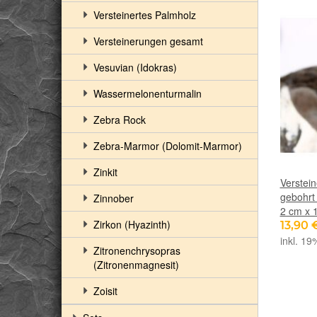
Versteinertes Palmholz
Versteinerungen gesamt
Vesuvian (Idokras)
Wassermelonenturmalin
Zebra Rock
Zebra-Marmor (Dolomit-Marmor)
Zinkit
Verstein
gebohrt 
Zinnober
2 cm x 
Zirkon (Hyazinth)
13,90 
inkl. 19
Zitronenchrysopras
(Zitronenmagnesit)
Zoisit