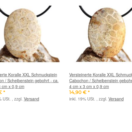
nerte Koralle XXL Schmuckstein
Versteinerte Koralle XXL Schmuck
n / Scheibenstein gebohrt - ca.
Cabochon / Scheibenstein gebohrt
3 cm x 0,9 cm
4 cm x 3 cm x 0,9 cm
 €
*
14,90 €
*
% USt. , zzgl.
Versand
inkl. 19% USt. , zzgl.
Versand