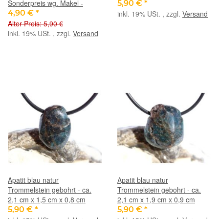
Sonderpreis wg. Makel -
5,90 €
*
4,90 €
*
inkl. 19% USt. , zzgl.
Versand
Alter Preis: 5,90 €
inkl. 19% USt. , zzgl.
Versand
Apatit blau natur
Apatit blau natur
Trommelstein gebohrt - ca.
Trommelstein gebohrt - ca.
2,1 cm x 1,5 cm x 0,8 cm
2,1 cm x 1,9 cm x 0,9 cm
5,90 €
*
5,90 €
*