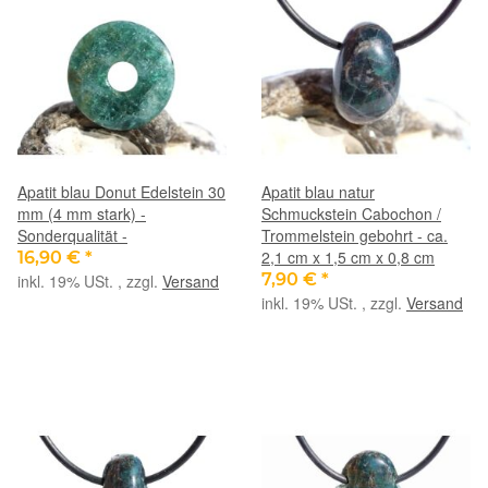
Apatit blau Donut Edelstein 30
Apatit blau natur
mm (4 mm stark) -
Schmuckstein Cabochon /
Sonderqualität -
Trommelstein gebohrt - ca.
2,1 cm x 1,5 cm x 0,8 cm
16,90 €
*
7,90 €
*
inkl. 19% USt. , zzgl.
Versand
inkl. 19% USt. , zzgl.
Versand