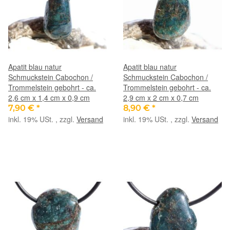
Apatit blau natur
Apatit blau natur
Schmuckstein Cabochon /
Schmuckstein Cabochon /
Trommelstein gebohrt - ca.
Trommelstein gebohrt - ca.
2,6 cm x 1,4 cm x 0,9 cm
2,9 cm x 2 cm x 0,7 cm
7,90 €
*
8,90 €
*
inkl. 19% USt. , zzgl.
Versand
inkl. 19% USt. , zzgl.
Versand