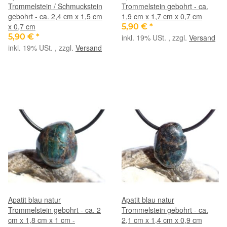
Trommelstein / Schmuckstein
Trommelstein gebohrt - ca.
gebohrt - ca. 2,4 cm x 1,5 cm
1,9 cm x 1,7 cm x 0,7 cm
x 0,7 cm
5,90 €
*
5,90 €
*
inkl. 19% USt. , zzgl.
Versand
inkl. 19% USt. , zzgl.
Versand
Apatit blau natur
Apatit blau natur
Trommelstein gebohrt - ca. 2
Trommelstein gebohrt - ca.
cm x 1,8 cm x 1 cm -
2,1 cm x 1,4 cm x 0,9 cm