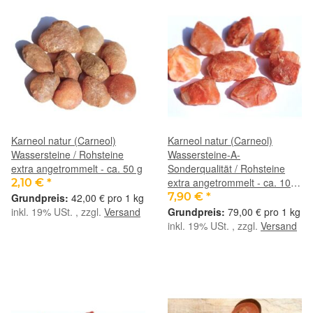
Karneol natur (Carneol)
Karneol natur (Carneol)
Wassersteine / Rohsteine
Wassersteine-A-
extra angetrommelt - ca. 50 g
Sonderqualität / Rohsteine
extra angetrommelt - ca. 100
2,10 €
*
g
7,90 €
*
42,00 € pro 1 kg
inkl. 19% USt. , zzgl.
Versand
79,00 € pro 1 kg
inkl. 19% USt. , zzgl.
Versand