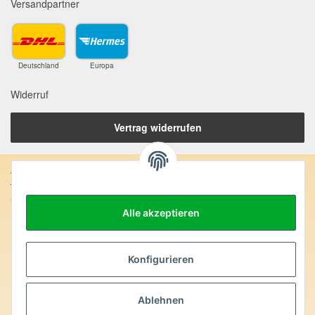
Versandpartner
Deutschland
Europa
Widerruf
Vertrag widerrufen
Anschrift:
SteinZeitOase
Frau Karin Philippin
Alle akzeptieren
Uhlandstr. 7
D-75391 Gechingen
Konfigurieren
Heilversprechen:
Edelsteine und Mineralien werden im esoterischen Bereich
Ablehnen
besondere Kräfte und Eigenschaften zugeordnet. Wir weisen
ausdrücklich darauf hin, dass alle gemachten Aussagen bzgl.