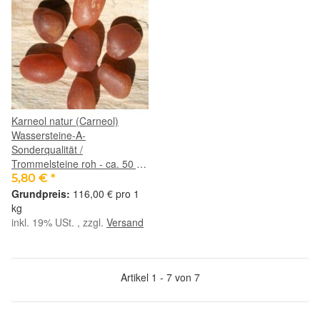
Karneol natur (Carneol)
Wassersteine-A-
Sonderqualität /
Trommelsteine roh - ca. 50 g
(GKS)
5,80 €
*
116,00 € pro 1
kg
inkl. 19% USt. , zzgl.
Versand
Artikel 1 - 7 von 7