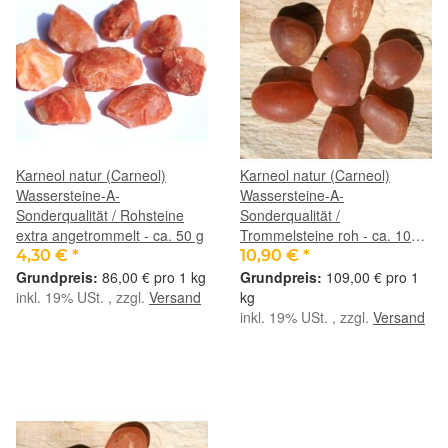
Karneol natur (Carneol)
Karneol natur (Carneol)
Wassersteine-A-
Wassersteine-A-
Sonderqualität / Rohsteine
Sonderqualität /
extra angetrommelt - ca. 50 g
Trommelsteine roh - ca. 100 g
(GKS)
4,30 €
*
10,90 €
*
86,00 € pro 1 kg
109,00 € pro 1
inkl. 19% USt. , zzgl.
Versand
kg
inkl. 19% USt. , zzgl.
Versand