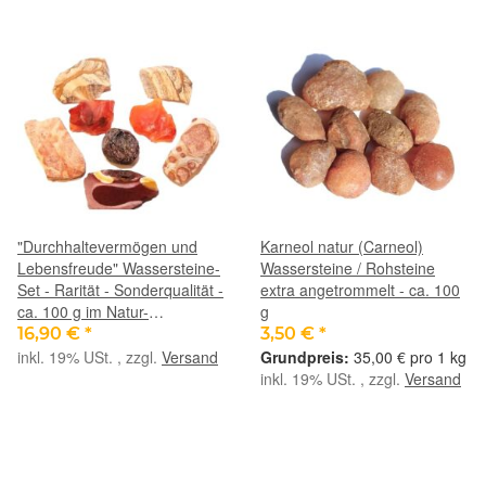
"Durchhaltevermögen und
Karneol natur (Carneol)
Lebensfreude" Wassersteine-
Wassersteine / Rohsteine
Set - Rarität - Sonderqualität -
extra angetrommelt - ca. 100
ca. 100 g im Natur-
g
Baumwollbeutel (GKS)
16,90 €
*
3,50 €
*
inkl. 19% USt. , zzgl.
Versand
35,00 € pro 1 kg
inkl. 19% USt. , zzgl.
Versand