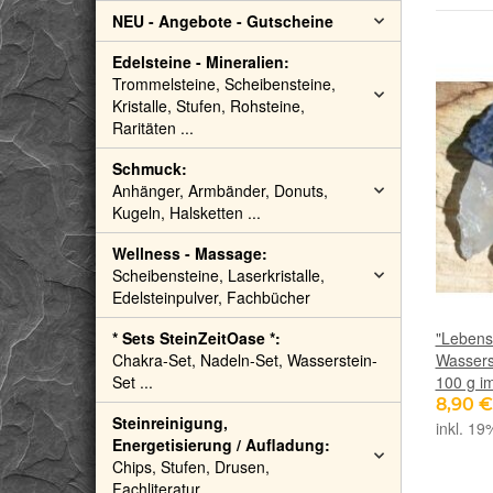
NEU - Angebote - Gutscheine
Edelsteine - Mineralien:
Trommelsteine, Scheibensteine,
Kristalle, Stufen, Rohsteine,
Raritäten ...
Schmuck:
Anhänger, Armbänder, Donuts,
Kugeln, Halsketten ...
Wellness - Massage:
Scheibensteine, Laserkristalle,
Edelsteinpulver, Fachbücher
* Sets SteinZeitOase *:
"Lebensk
Chakra-Set, Nadeln-Set, Wasserstein-
Wasserst
Set ...
100 g i
8,90 
Steinreinigung,
inkl. 19
Energetisierung / Aufladung:
Chips, Stufen, Drusen,
Fachliteratur