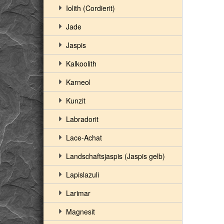
Iolith (Cordierit)
Jade
Jaspis
Kalkoolith
Karneol
Kunzit
Labradorit
Lace-Achat
Landschaftsjaspis (Jaspis gelb)
Lapislazuli
Larimar
Magnesit