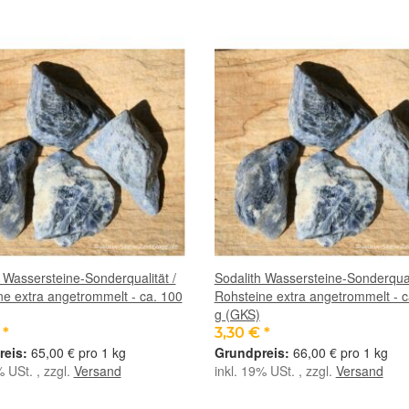
 Wassersteine-Sonderqualität /
Sodalith Wassersteine-Sonderquali
ne extra angetrommelt - ca. 100
Rohsteine extra angetrommelt - c
g (GKS)
€
*
3,30 €
*
65,00 € pro 1 kg
66,00 € pro 1 kg
% USt. , zzgl.
Versand
inkl. 19% USt. , zzgl.
Versand