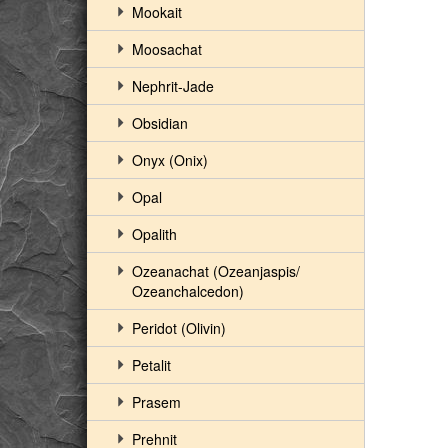
Mookait
Moosachat
Nephrit-Jade
Obsidian
Onyx (Onix)
Opal
Opalith
Ozeanachat (Ozeanjaspis/
Ozeanchalcedon)
Peridot (Olivin)
Petalit
Prasem
Prehnit