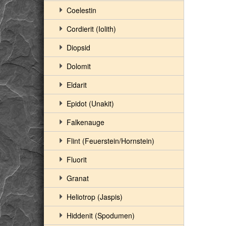
Coelestin
Cordierit (Iolith)
Diopsid
Dolomit
Eldarit
Epidot (Unakit)
Falkenauge
Flint (Feuerstein/Hornstein)
Fluorit
Granat
Heliotrop (Jaspis)
Hiddenit (Spodumen)