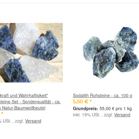
raft und Wahrhaftigkeit"
Sodalith Rohsteine - ca. 100 g
eine-Set - Sonderqualität - ca.
5,50 €
*
m Natur-Baumwollbeutel
55,00 € pro 1 kg
€
*
inkl. 19% USt. , zzgl.
Versand
% USt. , zzgl.
Versand