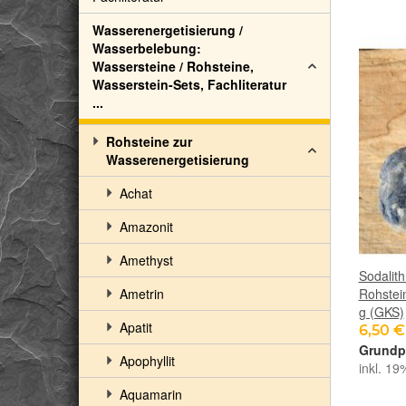
Wasserenergetisierung /
Wasserbelebung:
Wassersteine / Rohsteine,
Wasserstein-Sets, Fachliteratur
...
Rohsteine zur
Wasserenergetisierung
Achat
Amazonit
Amethyst
Sodalith
Ametrin
Rohstei
g (GKS)
Apatit
6,50 
Apophyllit
inkl. 19
Aquamarin