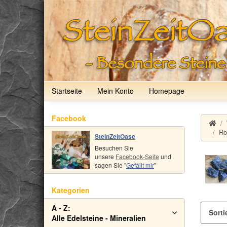
Startseite
Mein Konto
Homepage
Facebook
Ro
SteinZeitOase
Besuchen Sie
unsere
Facebook-Seite
und
sagen Sie "
Gefällt mir
"
Kategorien
A - Z:
Sorti
Alle Edelsteine - Mineralien