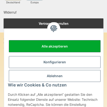
Deutschland
Europa
Widerruf
Vertrag widerrufen
Anschrift:
Alle akzeptieren
SteinZeitOase
Frau Karin Philippin
Uhlandstr. 7
D-75391 Gechingen
Konfigurieren
Heilversprechen:
Ablehnen
Edelsteine und Mineralien werden im esoterischen Bereich
besondere Kräfte und Eigenschaften zugeordnet. Wir weisen
Wie wir Cookies & Co nutzen
ausdrücklich darauf hin, dass alle gemachten Aussagen bzgl.
heilender Wirkungen (körperlich-seelisch-mental-geistig) einzelner
Durch Klicken auf „Alle akzeptieren“ gestatten Sie den
Produkte im Internet, Prospekten oder dem Vertragspartner
Einsatz folgender Dienste auf unserer Website: Technisch
überlassenen Unterlagen bisher weder medizinisch anerkannt oder
wissenschaftlich nachweisbar sind. Die gemachten Angaben
notwendig, ReCaptcha. Sie können die Einstellung