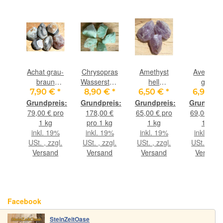
ertes
Achat grau-
Chrysopras
Amethyst
Aventuri
braun
Wassersteine-
hell
grün
eine-
Wassersteine-
Sonderqualität
Rohsteine -
Wasserste
€
*
7,90 €
*
8,90 €
*
6,50 €
*
6,90 €
alität
Sonderqualität
- Rarität - /
ca. 100 g
Sonderqual
ine
/ Rohsteine
Rohsteine
/ Rohstein
pro
79,00 € pro
178,00 €
65,00 € pro
69,00 € p
extra
extra
extra
1 kg
pro 1 kg
1 kg
1 kg
mmelt
angetrommelt
angetrommelt
angetromm
9%
inkl. 19%
inkl. 19%
inkl. 19%
inkl. 19%
0 g
- ca. 100 g
- ca. 50 g
(Aventurin
gl.
USt. , zzgl.
USt. , zzgl.
USt. , zzgl.
USt. , zzgl
-
(GKS)
grün /
nd
Versand
Versand
Versand
Versand
tand
Fuchsit-
Quarz) - c
100 g
Facebook
SteinZeitOase