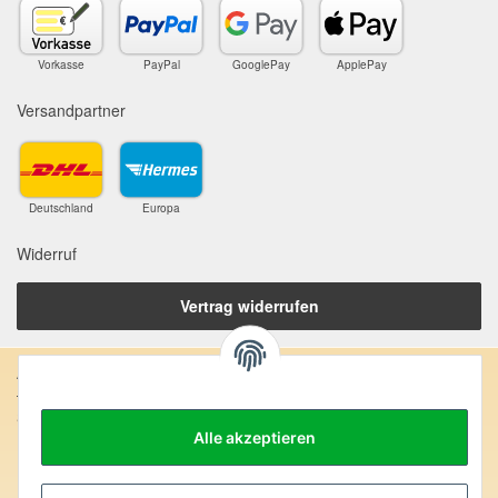
Vorkasse
PayPal
GooglePay
ApplePay
Versandpartner
Deutschland
Europa
Widerruf
Vertrag widerrufen
Anschrift:
SteinZeitOase
Frau Karin Philippin
Alle akzeptieren
Uhlandstr. 7
D-75391 Gechingen