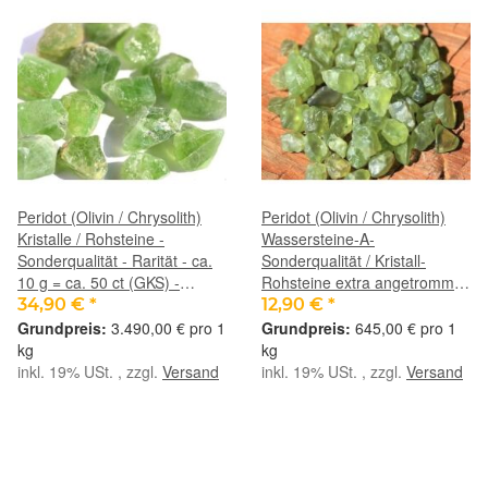
Peridot (Olivin / Chrysolith)
Peridot (Olivin / Chrysolith)
Kristalle / Rohsteine -
Wassersteine-A-
Sonderqualität - Rarität - ca.
Sonderqualität / Kristall-
10 g = ca. 50 ct (GKS) -
Rohsteine extra angetrommelt
Restbestand -
- Rarität - ca. 20 g (GKS) -
34,90 €
*
12,90 €
*
Restbestand -
3.490,00 € pro 1
645,00 € pro 1
kg
kg
inkl. 19% USt. , zzgl.
Versand
inkl. 19% USt. , zzgl.
Versand