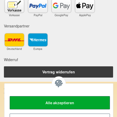
Vorkasse
PayPal
GooglePay
ApplePay
Versandpartner
Deutschland
Europa
Widerruf
Vertrag widerrufen
Anschrift:
SteinZeitOase
Frau Karin Philippin
Alle akzeptieren
Uhlandstr. 7
D-75391 Gechingen