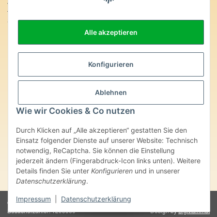
Anschrift:
SteinZeitOase
Frau Karin Philippin
Alle akzeptieren
Uhlandstr. 7
D-75391 Gechingen
Heilversprechen:
Konfigurieren
Edelsteine und Mineralien werden im esoterischen Bereich
besondere Kräfte und Eigenschaften zugeordnet. Wir weisen
Ablehnen
ausdrücklich darauf hin, dass alle gemachten Aussagen bzgl.
heilender Wirkungen (körperlich-seelisch-mental-geistig) einzelner
Wie wir Cookies & Co nutzen
Produkte im Internet, Prospekten oder dem Vertragspartner
überlassenen Unterlagen bisher weder medizinisch anerkannt oder
Durch Klicken auf „Alle akzeptieren“ gestatten Sie den
wissenschaftlich nachweisbar sind. Die gemachten Angaben
Einsatz folgender Dienste auf unserer Website: Technisch
beruhen ausschließlich auf Überlieferungen und langjähriger
notwendig, ReCaptcha. Sie können die Einstellung
Erfahrung. Unsere Produkte ersetzen nie den Besuch beim Arzt
jederzeit ändern (Fingerabdruck-Icon links unten). Weitere
oder Heilpraktiker und sind auch kein Medikamentenersatz. Auch
stellen unsere Angaben im ärztlichen Sinne keine Diagnose- oder
Details finden Sie unter
Konfigurieren
und in unserer
Therapieform dar.
Datenschutzerklärung
.
Impressum
|
Datenschutzerklärung
© Karin Philippin - SteinZeitOase
Powered by
JTL-Shop
Besucherzähler: 1295860
Design by
BigMammut