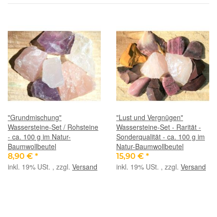
"Grundmischung"
"Lust und Vergnügen"
Wassersteine-Set / Rohsteine
Wassersteine-Set - Rarität -
- ca. 100 g im Natur-
Sonderqualität - ca. 100 g im
Baumwollbeutel
Natur-Baumwollbeutel
8,90 €
*
15,90 €
*
inkl. 19% USt. , zzgl.
Versand
inkl. 19% USt. , zzgl.
Versand