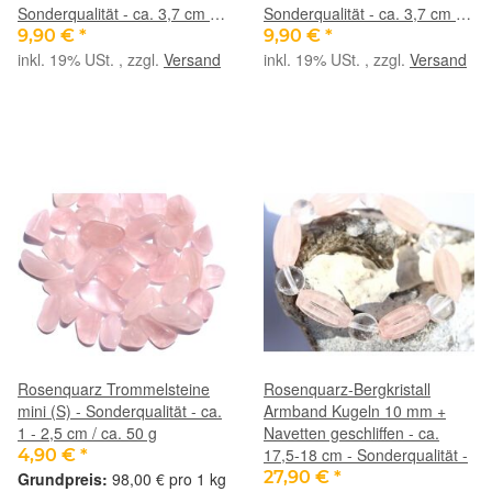
Sonderqualität - ca. 3,7 cm x
Sonderqualität - ca. 3,7 cm x
2,2 cm x 0,6 cm
2,2 cm x 0,7 cm
9,90 €
*
9,90 €
*
inkl. 19% USt. , zzgl.
Versand
inkl. 19% USt. , zzgl.
Versand
Rosenquarz Trommelsteine
Rosenquarz-Bergkristall
mini (S) - Sonderqualität - ca.
Armband Kugeln 10 mm +
1 - 2,5 cm / ca. 50 g
Navetten geschliffen - ca.
17,5-18 cm - Sonderqualität -
4,90 €
*
27,90 €
*
98,00 € pro 1 kg