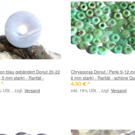
on blau gebändert Donut 20-22
Chrysopras Donut / Perle 9-12 m
5 mm stark) - Rarität -
6 mm stark) - Rarität - schöne Qua
€
*
4,50 €
*
% USt. , zzgl.
Versand
inkl. 19% USt. , zzgl.
Versand