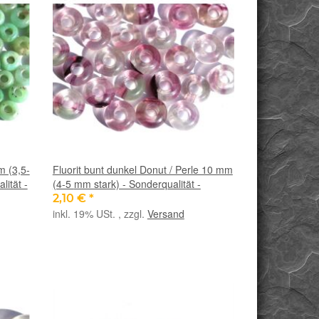
m (3,5-
Fluorit bunt dunkel Donut / Perle 10 mm
lität -
(4-5 mm stark) - Sonderqualität -
2,10 €
*
inkl. 19% USt. , zzgl.
Versand