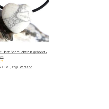
t Herz Schmuckstein gebohrt -
mm
€
*
% USt. , zzgl.
Versand