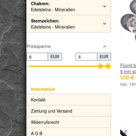
Chakren:
Edelsteine - Mineralien
Sternzeichen:
Edelsteine - Mineralien
Preisspanne
EUR
EUR
Fluorit 
5 mm s
1,50 €
inkl. 19
Information
Kontakt
Zahlung und Versand
Widerrufsrecht
A G B