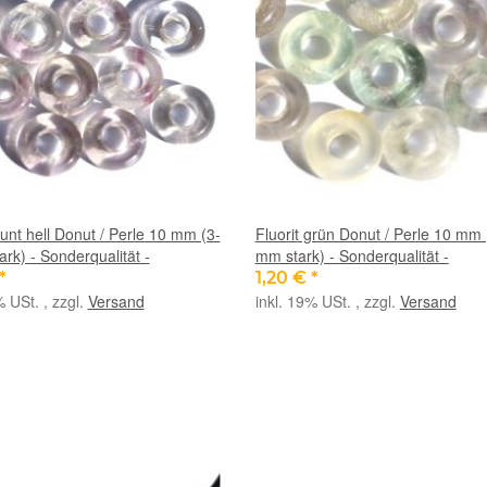
bunt hell Donut / Perle 10 mm (3-
Fluorit grün Donut / Perle 10 mm 
tark) - Sonderqualität -
mm stark) - Sonderqualität -
*
1,20 €
*
% USt. , zzgl.
Versand
inkl. 19% USt. , zzgl.
Versand