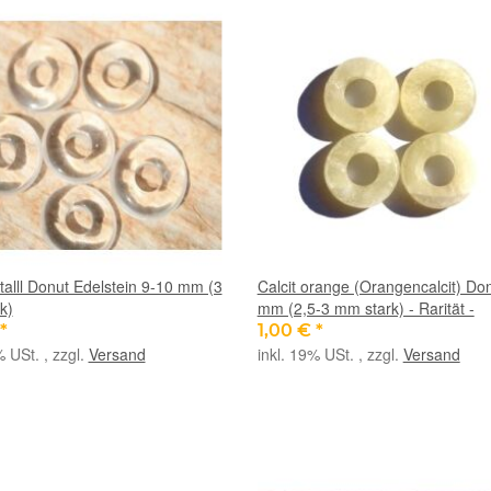
talll Donut Edelstein 9-10 mm (3
Calcit orange (Orangencalcit) Do
k)
mm (2,5-3 mm stark) - Rarität -
*
1,00 €
*
% USt. , zzgl.
Versand
inkl. 19% USt. , zzgl.
Versand