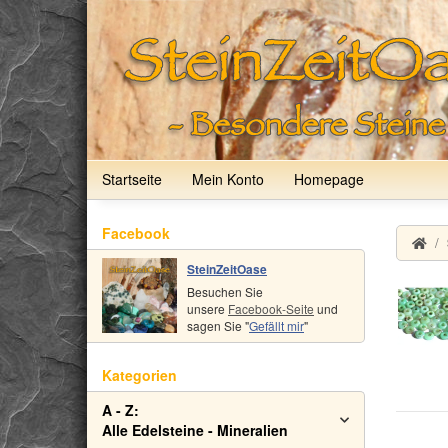
Startseite
Mein Konto
Homepage
Facebook
SteinZeitOase
Besuchen Sie
unsere
Facebook-Seite
und
sagen Sie "
Gefällt mir
"
Kategorien
A - Z:
Alle Edelsteine - Mineralien