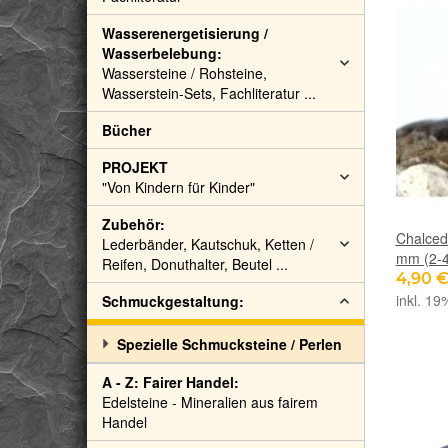
Wasserenergetisierung /
Wasserbelebung:
Wassersteine / Rohsteine,
Wasserstein-Sets, Fachliteratur ...
Bücher
PROJEKT
"Von Kindern für Kinder"
Zubehör:
Chalced
Lederbänder, Kautschuk, Ketten /
mm (2-4,
Reifen, Donuthalter, Beutel ...
4,90 
inkl. 19
Schmuckgestaltung:
Spezielle Schmucksteine / Perlen
A - Z: Fairer Handel:
Edelsteine - Mineralien aus fairem
Handel