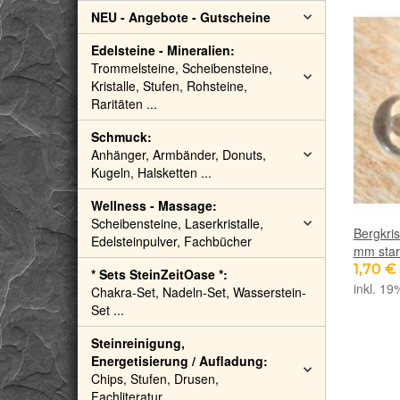
NEU - Angebote - Gutscheine
Edelsteine - Mineralien:
Trommelsteine, Scheibensteine,
Kristalle, Stufen, Rohsteine,
Raritäten ...
Schmuck:
Anhänger, Armbänder, Donuts,
Kugeln, Halsketten ...
Wellness - Massage:
Scheibensteine, Laserkristalle,
Bergkris
Edelsteinpulver, Fachbücher
mm star
1,70 €
* Sets SteinZeitOase *:
inkl. 19
Chakra-Set, Nadeln-Set, Wasserstein-
Set ...
Steinreinigung,
Energetisierung / Aufladung:
Chips, Stufen, Drusen,
Fachliteratur