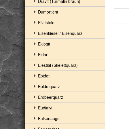
Dravit (Turmalin braun)
Dumortierit
Eilatstein
Eisenkiesel / Eisenquarz
Eklogit
Eldarit
Elestial (Skelettquarz)
Epidot
Epidotquarz
Erdbeerquarz
Eudialyt
Falkenauge