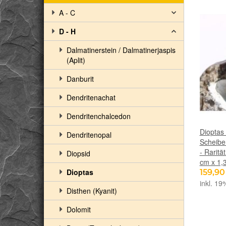
A - C
D - H
Dalmatinerstein / Dalmatinerjaspis
(Aplit)
Danburit
Dendritenachat
Dendritenchalcedon
Dioptas 
Dendritenopal
Scheiben
- Raritä
Diopsid
cm x 1,
Dioptas
159,9
inkl. 19
Disthen (Kyanit)
Dolomit