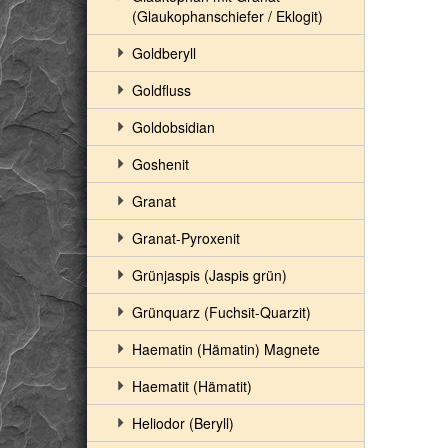
(Glaukophanschiefer / Eklogit)
Goldberyll
Goldfluss
Goldobsidian
Goshenit
Granat
Granat-Pyroxenit
Grünjaspis (Jaspis grün)
Grünquarz (Fuchsit-Quarzit)
Haematin (Hämatin) Magnete
Haematit (Hämatit)
Heliodor (Beryll)