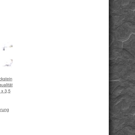
ckstein
ualität
 x 3,5
erung