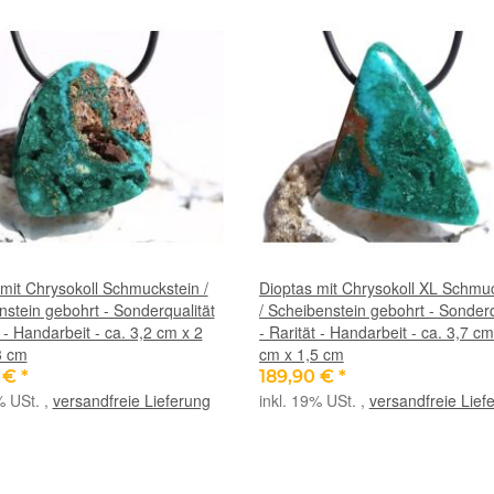
mit Chrysokoll Schmuckstein /
Dioptas mit Chrysokoll XL Schmu
stein gebohrt - Sonderqualität
/ Scheibenstein gebohrt - Sonderq
t - Handarbeit - ca. 3,2 cm x 2
- Rarität - Handarbeit - ca. 3,7 cm
3 cm
cm x 1,5 cm
0 €
*
189,90 €
*
% USt. ,
versandfreie Lieferung
inkl. 19% USt. ,
versandfreie Lief