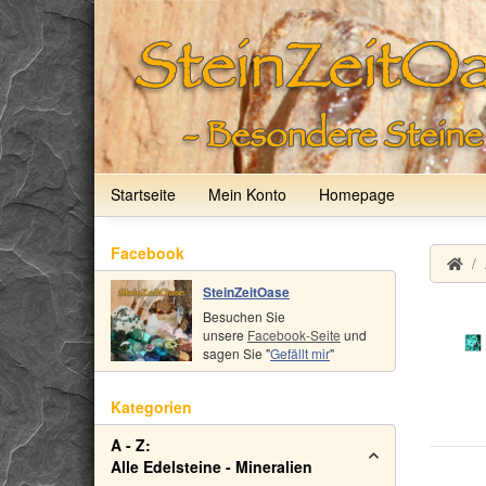
Startseite
Mein Konto
Homepage
Facebook
SteinZeitOase
Besuchen Sie
unsere
Facebook-Seite
und
sagen Sie "
Gefällt mir
"
Kategorien
A - Z:
Alle Edelsteine - Mineralien