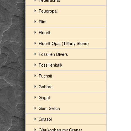
Feuerachat
Feueropal
Flint
Fluorit
Fluorit-Opal (Tiffany Stone)
Fossilien Divers
Fossilienkalk
Fuchsit
Gabbro
Gagat
Gem Selica
Girasol
Glaukophan mit Granat