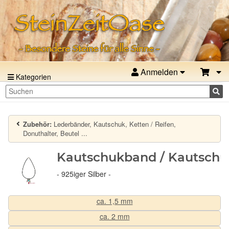
Anmelden
Kategorien
Zubehör:
Lederbänder, Kautschuk, Ketten / Reifen,
Donuthalter, Beutel ...
Kautschukband / Kautschuk
- 925iger Silber -
ca. 1,5 mm
ca. 2 mm