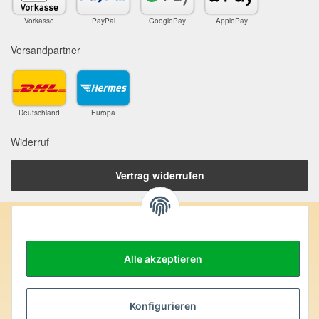
Vorkasse
PayPal
GooglePay
ApplePay
Versandpartner
Deutschland
Europa
Widerruf
Vertrag widerrufen
Anschrift:
SteinZeitOase
Alle akzeptieren
Frau Karin Philippin
Uhlandstr. 7
D-75391 Gechingen
Konfigurieren
Heilversprechen: