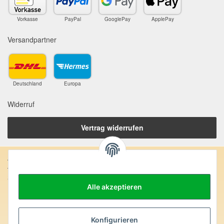
Vorkasse
PayPal
GooglePay
ApplePay
Versandpartner
Deutschland
Europa
Widerruf
Vertrag widerrufen
Anschrift:
SteinZeitOase
Frau Karin Philippin
Alle akzeptieren
Uhlandstr. 7
D-75391 Gechingen
Konfigurieren
Heilversprechen: