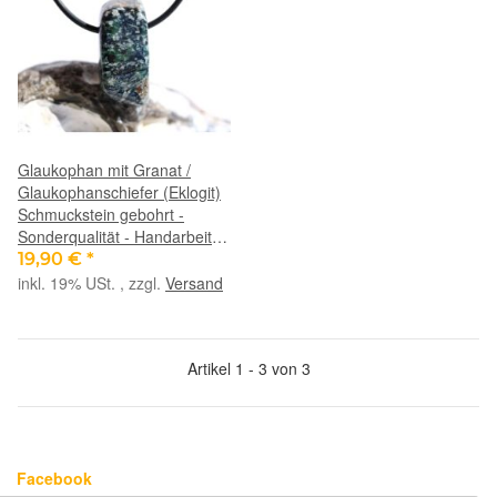
Glaukophan mit Granat /
Glaukophanschiefer (Eklogit)
Schmuckstein gebohrt -
Sonderqualität - Handarbeit -
ca. 3 cm x 1,3 cm x 1 cm
19,90 €
*
inkl. 19% USt. , zzgl.
Versand
Artikel 1 - 3 von 3
Facebook