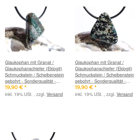
Glaukophan mit Granat /
Glaukophan mit Granat /
Glaukophanschiefer (Eklogit)
Glaukophanschiefer (Eklogit)
Schmuckstein / Scheibenstein
Schmuckstein / Scheibenstein
gebohrt - Sonderqualität -
gebohrt - Sonderqualität -
Handarbeit - ca. 2,8 cm x 1,9
Handarbeit - ca. 2,8 cm x 2,4
19,90 €
*
19,90 €
*
cm x 1 cm
cm x 0,5cm
inkl. 19% USt. , zzgl.
Versand
inkl. 19% USt. , zzgl.
Versand