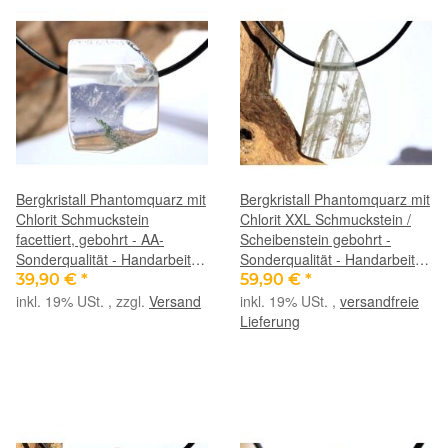
Bergkristall Phantomquarz mit
Bergkristall Phantomquarz mit
Chlorit Schmuckstein
Chlorit XXL Schmuckstein /
facettiert, gebohrt - AA-
Scheibenstein gebohrt -
Sonderqualität - Handarbeit -
Sonderqualität - Handarbeit -
ca. 3,3 cm x 2,5 cm x 1,5 cm
ca. 4,9 cm x 2,5 cm x 0,9 cm
39,90 €
*
59,90 €
*
inkl. 19% USt. , zzgl.
Versand
inkl. 19% USt. ,
versandfreie
Lieferung