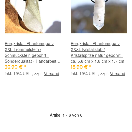
Bergkristall Phantomquarz
Bergkristall Phantomquarz
XXL Trommelstein /
XXXL Kristallstab /
Schmuckstein gebohrt -
Kristallspitze natur gebohrt -
Sonderqualität - Handarbeit -
ca. 5,6 cm x 1,8 cm x 1,7 cm
ca. 4,5 cm x 1,9 cm x 2 cm
36,90 €
*
18,90 €
*
inkl. 19% USt. , zzgl.
Versand
inkl. 19% USt. , zzgl.
Versand
Artikel 1 - 6 von 6