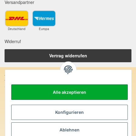
Versandpartner
Deutschland
Europa
Widerruf
Vertrag widerrufen
Anschrift:
SteinZeitOase
Frau Karin Philippin
Alle akzeptieren
Uhlandstr. 7
D-75391 Gechingen
Konfigurieren
Heilversprechen:
Edelsteine und Mineralien werden im esoterischen Bereich
Ablehnen
besondere Kräfte und Eigenschaften zugeordnet. Wir weisen