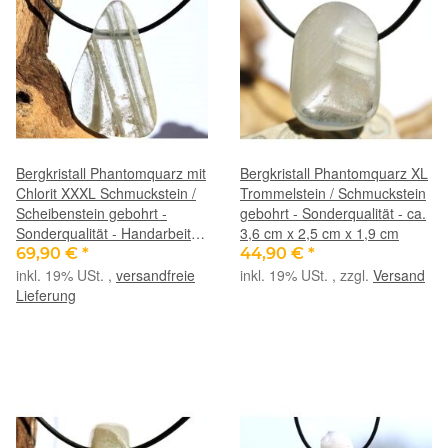
Bergkristall Phantomquarz mit
Bergkristall Phantomquarz XL
Chlorit XXXL Schmuckstein /
Trommelstein / Schmuckstein
Scheibenstein gebohrt -
gebohrt - Sonderqualität - ca.
Sonderqualität - Handarbeit -
3,6 cm x 2,5 cm x 1,9 cm
ca. 5,2 cm x 3,2 cm x 0,8 cm
69,90 €
*
44,90 €
*
inkl. 19% USt. ,
versandfreie
inkl. 19% USt. , zzgl.
Versand
Lieferung