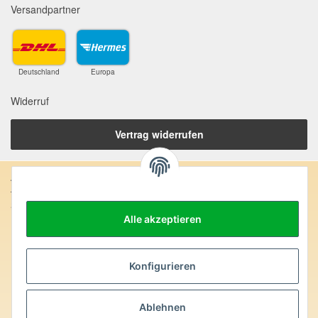
Versandpartner
Deutschland
Europa
Widerruf
Vertrag widerrufen
Anschrift:
SteinZeitOase
Frau Karin Philippin
Alle akzeptieren
Uhlandstr. 7
D-75391 Gechingen
Konfigurieren
Heilversprechen:
Edelsteine und Mineralien werden im esoterischen Bereich
Ablehnen
besondere Kräfte und Eigenschaften zugeordnet. Wir weisen