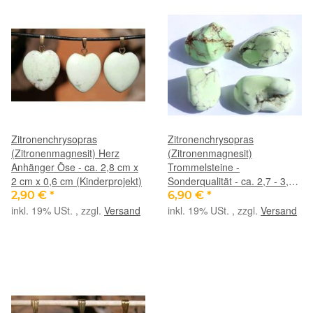
Zitronenchrysopras
Zitronenchrysopras
(Zitronenmagnesit) Herz
(Zitronenmagnesit)
Anhänger Öse - ca. 2,8 cm x
Trommelsteine -
2 cm x 0,6 cm (Kinderprojekt)
Sonderqualität - ca. 2,7 - 3,3
cm / ca. 17-19 g/St
2,90 €
*
6,90 €
*
inkl. 19% USt. , zzgl.
Versand
inkl. 19% USt. , zzgl.
Versand