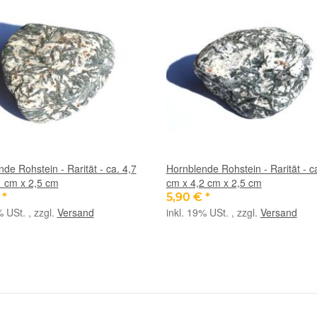
de Rohstein - Rarität - ca. 4,7
Hornblende Rohstein - Rarität - c
1 cm x 2,5 cm
cm x 4,2 cm x 2,5 cm
€
*
5,90 €
*
% USt. , zzgl.
Versand
inkl. 19% USt. , zzgl.
Versand