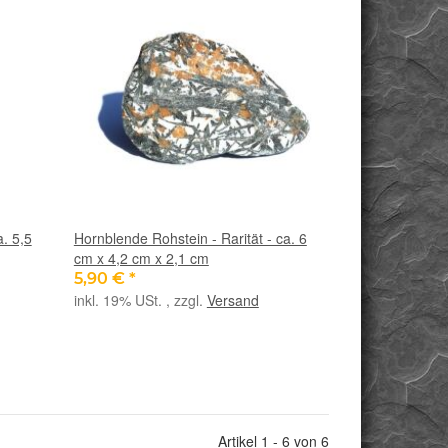
a. 5,5
Hornblende Rohstein - Rarität - ca. 6
cm x 4,2 cm x 2,1 cm
5,90 €
*
inkl. 19% USt. , zzgl.
Versand
Artikel 1 - 6 von 6