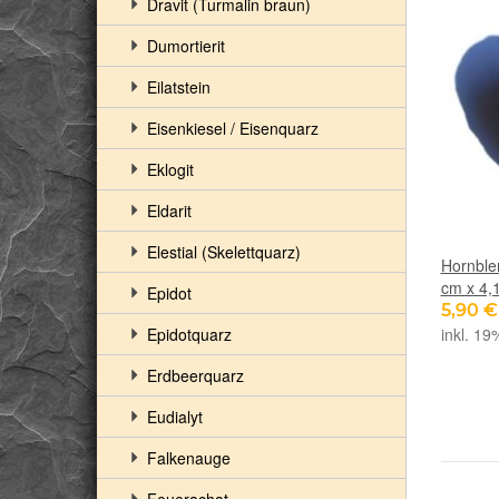
Dravit (Turmalin braun)
Dumortierit
Eilatstein
Eisenkiesel / Eisenquarz
Eklogit
Eldarit
Elestial (Skelettquarz)
Hornblen
cm x 4,
Epidot
5,90 
Epidotquarz
inkl. 19
Erdbeerquarz
Eudialyt
Falkenauge