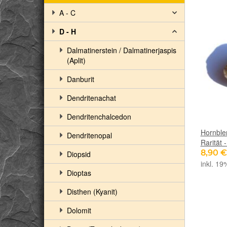
A - C
D - H
Dalmatinerstein / Dalmatinerjaspis
(Aplit)
Danburit
Dendritenachat
Dendritenchalcedon
Hornblen
Dendritenopal
Rarität 
8,90 
Diopsid
inkl. 19
Dioptas
Disthen (Kyanit)
Dolomit