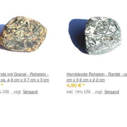
de mit Granat - Rohstein -
Hornblende Rohstein - Rarität - c
- ca. 4,9 cm x 3,7 cm x 3 cm
cm x 3,6 cm x 2,2 cm
€
*
4,90 €
*
% USt. , zzgl.
Versand
inkl. 19% USt. , zzgl.
Versand