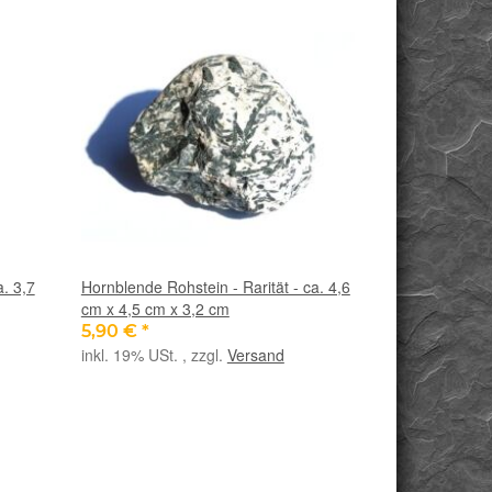
a. 3,7
Hornblende Rohstein - Rarität - ca. 4,6
cm x 4,5 cm x 3,2 cm
5,90 €
*
inkl. 19% USt. , zzgl.
Versand