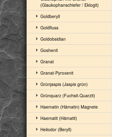
(Glaukophanschiefer / Eklogit)
Goldberyll
Goldfluss
Goldobsidian
Goshenit
Granat
Granat-Pyroxenit
Grünjaspis (Jaspis grün)
Grünquarz (Fuchsit-Quarzit)
Haematin (Hämatin) Magnete
Haematit (Hämatit)
Heliodor (Beryll)