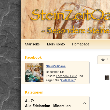
Startseite
Mein Konto
Homepage
Facebook
SteinZeitOase
Besuchen Sie
unsere
Facebook-Seite
und
sagen Sie "
Gefällt mir
"
Kategorien
A - Z:
Alle Edelsteine - Mineralien