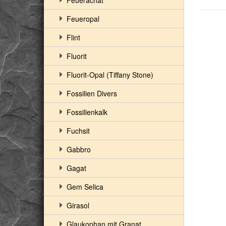
Feuerachat
Feueropal
Flint
Fluorit
Fluorit-Opal (Tiffany Stone)
Fossilien Divers
Fossilienkalk
Fuchsit
Gabbro
Gagat
Gem Selica
Girasol
Glaukophan mit Granat