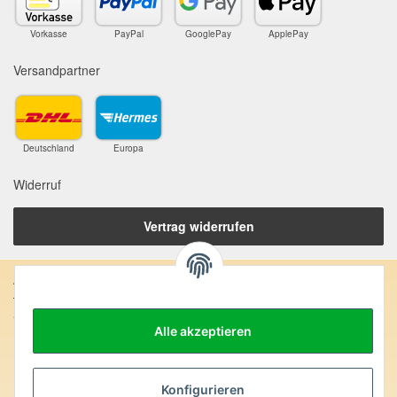
Vorkasse
PayPal
GooglePay
ApplePay
Versandpartner
Deutschland
Europa
Widerruf
Vertrag widerrufen
Anschrift:
SteinZeitOase
Frau Karin Philippin
Alle akzeptieren
Uhlandstr. 7
D-75391 Gechingen
Konfigurieren
Heilversprechen: