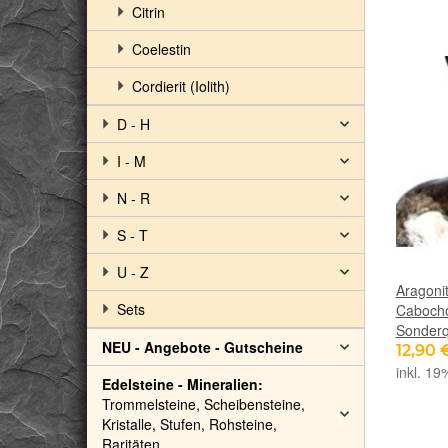
Citrin
Coelestin
Cordierit (Iolith)
D - H
I - M
N - R
S - T
U - Z
Aragoni
Sets
Cabocho
Sonderqu
NEU - Angebote - Gutscheine
12,90 
inkl. 19
Edelsteine - Mineralien:
Trommelsteine, Scheibensteine,
Kristalle, Stufen, Rohsteine,
Raritäten ...