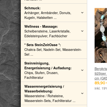
Schmuck:
Anhänger, Armbänder, Donuts,
Kugeln, Halsketten ...
Wellness - Massage:
Scheibensteine, Laserkristalle,
Edelsteinpulver, Fachbücher
* Sets SteinZeitOase *:
Chakra-Set, Nadeln-Set, Wasserstein-
Set ...
Steinreinigung,
Energetisierung / Aufladung:
Bergkris
Chips, Stufen, Drusen,
925iger 
Fachliteratur
cm (GK
89,90
Wasserenergetisierung /
inkl. 19
Wasserbelebung:
Wassersteine / Rohsteine,
Wasserstein-Sets, Fachliteratur ...