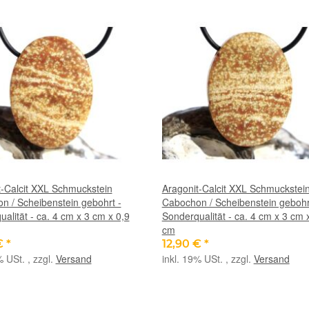
t-Calcit XXL Schmuckstein
Aragonit-Calcit XXL Schmuckstei
n / Scheibenstein gebohrt -
Cabochon / Scheibenstein gebohr
alität - ca. 4 cm x 3 cm x 0,9
Sonderqualität - ca. 4 cm x 3 cm 
cm
€
*
12,90 €
*
% USt. , zzgl.
Versand
inkl. 19% USt. , zzgl.
Versand