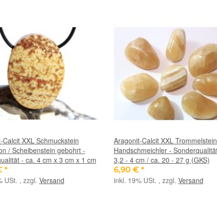
t-Calcit XXL Schmuckstein
Aragonit-Calcit XXL Trommelstein
n / Scheibenstein gebohrt -
Handschmeichler - Sonderqualität
alität - ca. 4 cm x 3 cm x 1 cm
3,2 - 4 cm / ca. 20 - 27 g (GKS)
€
*
6,90 €
*
% USt. , zzgl.
Versand
inkl. 19% USt. , zzgl.
Versand