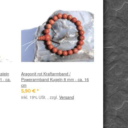
stein
Aragonit rot Kraftarmband /
 - ca.
Powerarmband Kugeln 8 mm - ca. 16
cm
5,90 €
*
inkl. 19% USt. , zzgl.
Versand