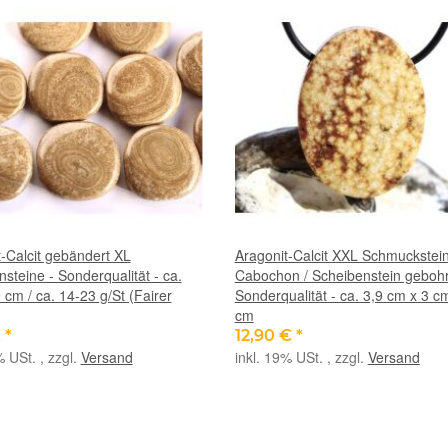
-Calcit gebändert XL
Aragonit-Calcit XXL Schmuckstei
steine - Sonderqualität - ca.
Cabochon / Scheibenstein gebohr
9 cm / ca. 14-23 g/St (Fairer
Sonderqualität - ca. 3,9 cm x 3 c
cm
€
*
12,90 €
*
% USt. , zzgl.
Versand
inkl. 19% USt. , zzgl.
Versand