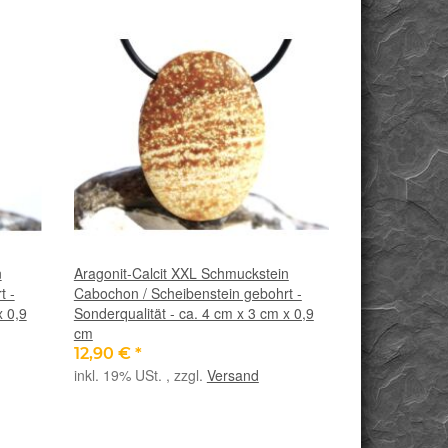
n
Aragonit-Calcit XXL Schmuckstein
t -
Cabochon / Scheibenstein gebohrt -
x 0,9
Sonderqualität - ca. 4 cm x 3 cm x 0,9
cm
12,90 €
*
inkl. 19% USt. , zzgl.
Versand