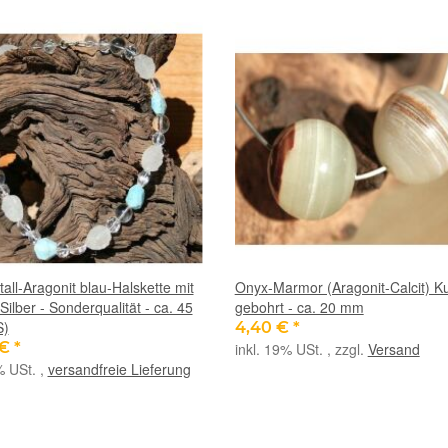
tall-Aragonit blau-Halskette mit
Onyx-Marmor (Aragonit-Calcit) K
Silber - Sonderqualität - ca. 45
gebohrt - ca. 20 mm
S)
4,40 €
*
 €
*
inkl. 19% USt. , zzgl.
Versand
% USt. ,
versandfreie Lieferung