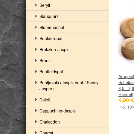
Beryll
Blauquarz
Blumenachat
Boulderopal
Brekzien-Jaspis
Bronzit
Buntfeldspat
Aragonit
Scheiben
Buntjaspis (Jaspis bunt / Fancy
3,5 - 3,
Jasper)
Handel)
Calcit
4,90 
inkl. 19
Cappuchino-Jaspis
Chalcedon
Charoit