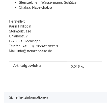
Sternzeichen: Wassermann, Schütze
Chakra: Nabelchakra
Hersteller:
Karin Philippin
SteinZeitOase
Uhlandstr. 7
D-75391 Gechingen
Telefon: +49 (0) 7056-2192219
Mail: info@steinzeitoase.de
Produkteigenschaft
Wert
Artikelgewicht:
0,016
kg
Sicherheitsinformationen