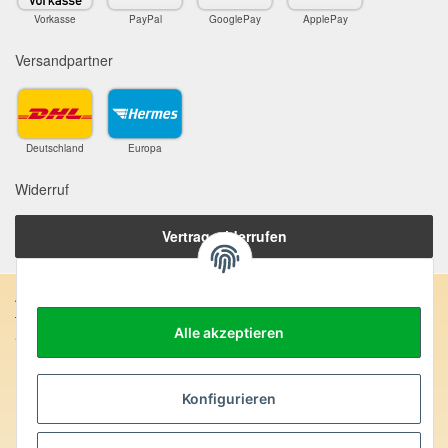
Vorkasse
PayPal
GooglePay
ApplePay
Versandpartner
Deutschland
Europa
Widerruf
Vertrag widerrufen
Anschrift:
Alle akzeptieren
SteinZeitOase
Frau Karin Philippin
Uhlandstr. 7
D-75391 Gechingen
Konfigurieren
Heilversprechen: