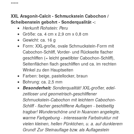
*****
XXL Aragonit-Calcit - Schmuckstein Cabochon /
Scheibenstein gebohrt - Sonderqualität -:
Herkunft Rohstein:
Peru
Größe: ca. 4 cm x 2,9 cm x 0,8 cm
Gewicht: ca. 16 g
Form: XXL-große, ovale Schmuckstein-Form mit
Cabochon-Schliff, Vorder- und Rückseite flacher
geschliffen (= leicht gewölbter Cabochon-Schliff),
Seitenflächen flach geschliffen und ca. im rechten
Winkel zu den Hauptseiten
Farben: beige, pastellocker, braun
Bohrung: ca. 2,5 mm
Besonderheit:
Sonderqualität! XXL-großer, edel-
zeitloser und geometrisch-geschliffener
Schmuckstein-Cabochon mit leichtem Cabochon-
Schliff - flacher geschliffene Auflagen - beidseitig
tragbar! Wunderschöne und in Nuancen angelegte,
warme Farbgebung - interessante Farbstruktur mit
vielen kleinen, hellen Pünktchen, u. a. auf dunklerem
Grund! Zur Steinauflage bzw. als Auflagestein