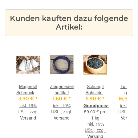
Kunden kauften dazu folgende
Artikel:
sen
Magnesit
Ziegenlederband
Schungit
Turmalin
stein
Schmucksteine
helllila /
Rohsteine
grün
 -
/
flieder (fein-
XS -
(Verdelith
€
*
3,90 €
*
1,60 €
*
5,90 €
*
16,90 €
e
Trommelsteine
weich), ca.
Sonderqualität
Trommelst
9%
inkl. 19%
inkl. 19%
inkl. 19%
 -
gebohrt -
1,4 mm
- ca. 100 g
gebohrt -
gl.
USt. , zzgl.
USt. , zzgl.
59,00 € pro
USt. , zzgl
cm x
Sonderqualität
Durchm.,
(GKS) -
Sonderqual
nd
Versand
Versand
1 kg
Versand
 x
- ca. 2,3 - 3
ca. 1 m
Restbestand
- Rarität 
inkl. 19%
m
cm / 11-14
lang
-
ca. 1,9 cm
USt. , zzgl.
g/St
1,1 cm x 
Versand