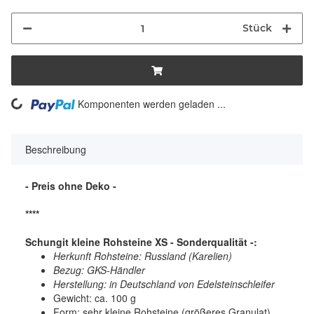
Stück
ading...
Komponenten werden geladen ...
Beschreibung
- Preis ohne Deko -
****
Schungit kleine Rohsteine XS - Sonderqualität -:
Herkunft Rohsteine: Russland (Karelien)
Bezug: GKS-Händler
Herstellung: in Deutschland von Edelsteinschleifer
Gewicht: ca. 100 g
Form: sehr kleine Rohsteine (größeres Granulat)