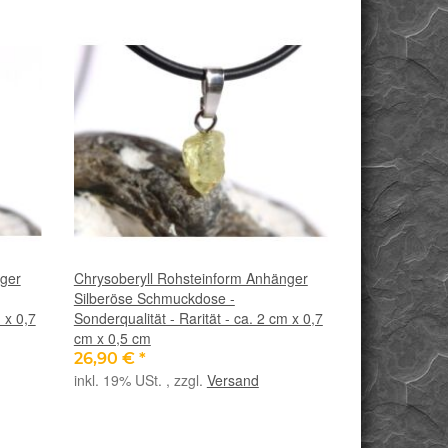
nger
Chrysoberyll Rohsteinform Anhänger
Silberöse Schmuckdose -
 x 0,7
Sonderqualität - Rarität - ca. 2 cm x 0,7
cm x 0,5 cm
26,90 €
*
inkl. 19% USt. , zzgl.
Versand