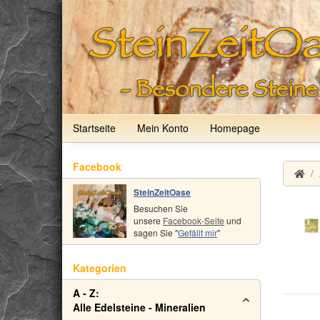
Startseite
Mein Konto
Homepage
Facebook
SteinZeitOase
Besuchen Sie
unsere
Facebook-Seite
und
sagen Sie "
Gefällt mir
"
Kategorien
A - Z:
Alle Edelsteine - Mineralien