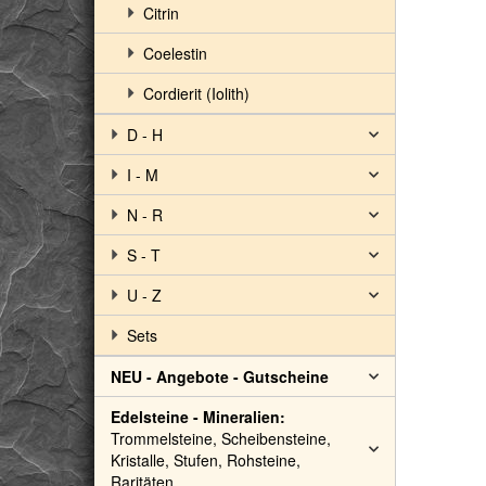
Citrin
Coelestin
Cordierit (Iolith)
D - H
I - M
N - R
S - T
U - Z
Sets
NEU - Angebote - Gutscheine
Edelsteine - Mineralien:
Trommelsteine, Scheibensteine,
Kristalle, Stufen, Rohsteine,
Raritäten ...