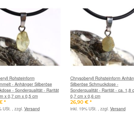
eryll Rohsteinform
Chrysoberyll Rohsteinform Anhä
mmelt - Anhänger Silberöse
Silberöse Schmuckdose -
ose - Sonderqualität - Rarität
Sonderqualität - Rarität - ca. 1,8 
cm x 0,7 cm x 0,5 cm
0,7 cm x 0,6 cm
 €
*
26,90 €
*
% USt. , zzgl.
Versand
inkl. 19% USt. , zzgl.
Versand