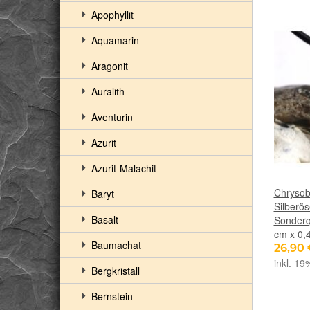
Apophyllit
Aquamarin
Aragonit
Auralith
Aventurin
Azurit
Azurit-Malachit
Chrysob
Baryt
Silberö
Basalt
Sonderqu
cm x 0,
Baumachat
26,90
inkl. 19
Bergkristall
Bernstein