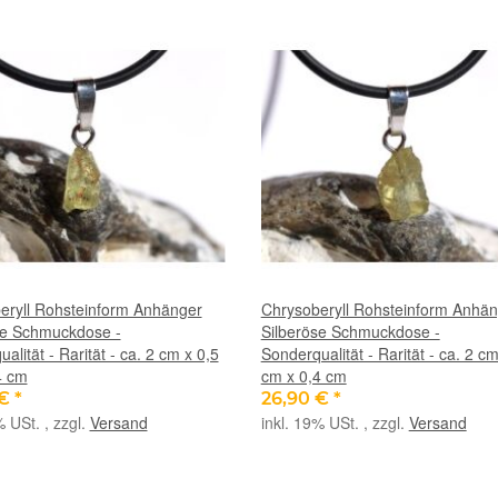
eryll Rohsteinform Anhänger
Chrysoberyll Rohsteinform Anhä
se Schmuckdose -
Silberöse Schmuckdose -
alität - Rarität - ca. 2 cm x 0,5
Sonderqualität - Rarität - ca. 2 cm
4 cm
cm x 0,4 cm
 €
*
26,90 €
*
% USt. , zzgl.
Versand
inkl. 19% USt. , zzgl.
Versand