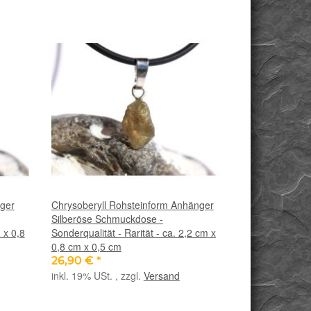
nger
Chrysoberyll Rohsteinform Anhänger
Silberöse Schmuckdose -
 x 0,8
Sonderqualität - Rarität - ca. 2,2 cm x
0,8 cm x 0,5 cm
26,90 €
*
inkl. 19% USt. , zzgl.
Versand