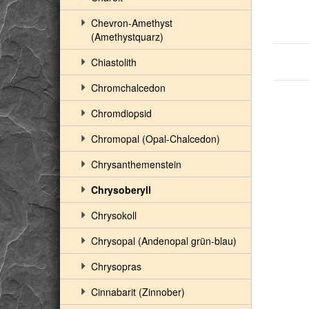
Chevron-Amethyst
(Amethystquarz)
Chiastolith
Chromchalcedon
Chromdiopsid
Chromopal (Opal-Chalcedon)
Chrysanthemenstein
Chrysoberyll
Chrysokoll
Chrysopal (Andenopal grün-blau)
Chrysopras
Cinnabarit (Zinnober)