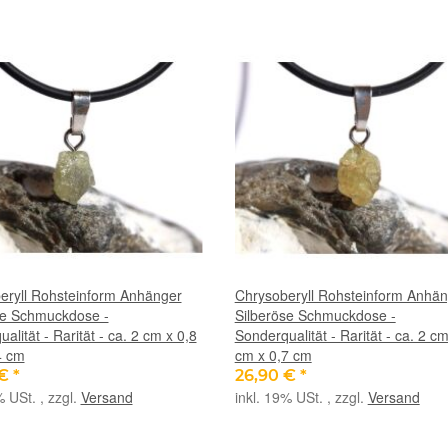
eryll Rohsteinform Anhänger
Chrysoberyll Rohsteinform Anhä
se Schmuckdose -
Silberöse Schmuckdose -
alität - Rarität - ca. 2 cm x 0,8
Sonderqualität - Rarität - ca. 2 cm
4 cm
cm x 0,7 cm
 €
*
26,90 €
*
% USt. , zzgl.
Versand
inkl. 19% USt. , zzgl.
Versand