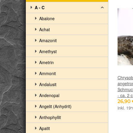
A - C
Abalone
Achat
Amazonit
Amethyst
Ametrin
Ammonit
Chrysob
angetro
Andalusit
Schmuckd
Andenopal
- ca. 2 
26,90
Angelit (Anhydrit)
inkl. 19
Anthophyllit
Apatit