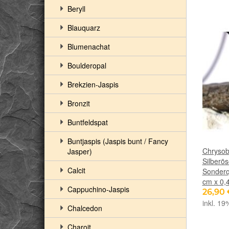
Beryll
Blauquarz
Blumenachat
Boulderopal
Brekzien-Jaspis
Bronzit
Buntfeldspat
Buntjaspis (Jaspis bunt / Fancy
Chrysob
Jasper)
Silberö
Calcit
Sonderqu
cm x 0,
Cappuchino-Jaspis
26,90
inkl. 19
Chalcedon
Charoit