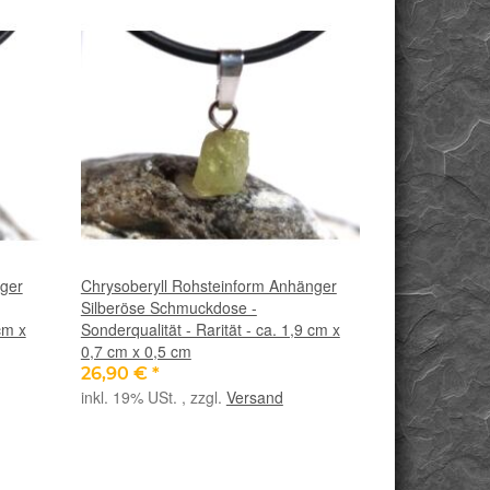
nger
Chrysoberyll Rohsteinform Anhänger
Silberöse Schmuckdose -
cm x
Sonderqualität - Rarität - ca. 1,9 cm x
0,7 cm x 0,5 cm
26,90 €
*
inkl. 19% USt. , zzgl.
Versand