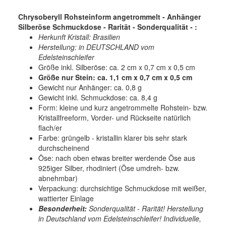
Chrysoberyll Rohsteinform angetrommelt - Anhänger
Silberöse Schmuckdose - Rarität - Sonderqualität - :
Herkunft Kristall: Brasilien
Herstellung: in DEUTSCHLAND vom
Edelsteinschleifer
Größe inkl. Silberöse: ca. 2 cm x 0,7 cm x 0,5 cm
Größe nur Stein: ca. 1,1 cm x 0,7 cm x 0,5 cm
Gewicht nur Anhänger: ca. 0,8 g
Gewicht inkl. Schmuckdose: ca. 8,4 g
Form: kleine und kurz angetrommelte Rohstein- bzw.
Kristallfreeform, Vorder- und Rückseite natürlich
flach/er
Farbe:
grüngelb - kristallin klarer bis sehr stark
durchscheinend
Öse: nach oben etwas breiter werdende Öse aus
925iger Silber, rhodiniert (Öse umdreh- bzw.
abnehmbar)
Verpackung: durchsichtige Schmuckdose mit weißer,
wattierter Einlage
Besonderheit:
Sonderqualität - Rarität! Herstellung
in Deutschland vom Edelsteinschleifer! Individuelle,