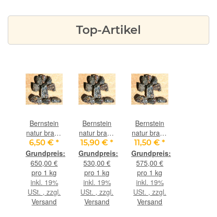
Top-Artikel
Bernstein
Bernstein
Bernstein
natur braun
natur braun
natur braun
- Rohsteine
- Rohsteine
- Rohsteine
6,50 €
*
15,90 €
*
11,50 €
*
extra
extra
extra
angetrommelt
angetrommelt
angetrommelt
650,00 €
530,00 €
575,00 €
- Rarität -
- Rarität -
- Rarität -
pro 1 kg
pro 1 kg
pro 1 kg
ca. 10 g
ca. 30 g
ca. 20 g
inkl. 19%
inkl. 19%
inkl. 19%
(GKS)
(GKS)
(GKS)
USt. , zzgl.
USt. , zzgl.
USt. , zzgl.
Versand
Versand
Versand