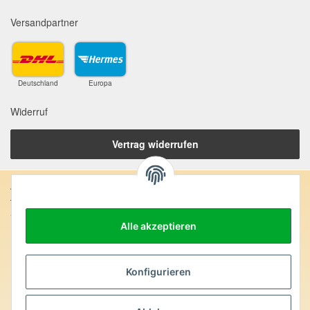
Versandpartner
Deutschland
Europa
Widerruf
Vertrag widerrufen
Anschrift:
SteinZeitOase
Frau Karin Philippin
Alle akzeptieren
Uhlandstr. 7
D-75391 Gechingen
Konfigurieren
Heilversprechen:
Edelsteine und Mineralien werden im esoterischen Bereich