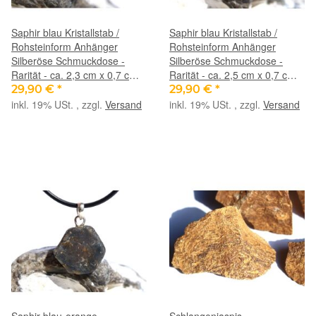
Saphir blau Kristallstab /
Saphir blau Kristallstab /
Rohsteinform Anhänger
Rohsteinform Anhänger
Silberöse Schmuckdose -
Silberöse Schmuckdose -
Rarität - ca. 2,3 cm x 0,7 cm x
Rarität - ca. 2,5 cm x 0,7 cm x
0,6 cm
0,6 cm
29,90 €
*
29,90 €
*
inkl. 19% USt. , zzgl.
Versand
inkl. 19% USt. , zzgl.
Versand
Saphir blau-orange
Schlangenjaspis