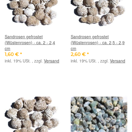
Sandrosen gefrostet
Sandrosen gefrostet
(Wüstenrosen) - ca. 2 - 2,4
(Wüstenrosen) - ca. 2,5 - 2,9
cm
cm
1,60 €
*
2,60 €
*
inkl. 19% USt. , zzgl.
Versand
inkl. 19% USt. , zzgl.
Versand