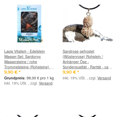
Lapis Vitalis® - Edelstein
Sandrose gefrostet
Wasser-Set: Sardonyx
(Wüstenrose) Rohstein /
Wassersteine / rohe
Anhänger Öse -
Trommelsteine (Rohsteine) -
Sonderqualität - Rarität - ca.
ca. 100 g
3,8 cm x 1,7 cm x 1,5 cm
9,90 €
*
9,90 €
*
99,00 € pro 1 kg
inkl. 19% USt. , zzgl.
Versand
inkl. 19% USt. , zzgl.
Versand