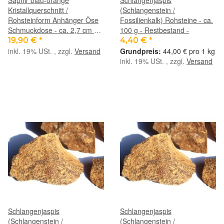
Kristallquerschnitt /
(Schlangenstein /
Rohsteinform Anhänger Öse
Fossilienkalk) Rohsteine - ca.
Schmuckdose - ca. 2,7 cm x
100 g - Restbestand -
1,9 cm x 0,5 cm
19,90 €
*
4,40 €
*
inkl. 19% USt. , zzgl.
Versand
44,00 € pro 1 kg
inkl. 19% USt. , zzgl.
Versand
Schlangenjaspis
Schlangenjaspis
(Schlangenstein /
(Schlangenstein /