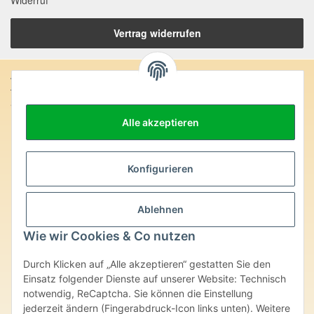
Widerruf
Vertrag widerrufen
Anschrift:
SteinZeitOase
Frau Karin Philippin
Alle akzeptieren
Uhlandstr. 7
D-75391 Gechingen
Heilversprechen:
Konfigurieren
Edelsteine und Mineralien werden im esoterischen Bereich
besondere Kräfte und Eigenschaften zugeordnet. Wir weisen
Ablehnen
ausdrücklich darauf hin, dass alle gemachten Aussagen bzgl.
heilender Wirkungen (körperlich-seelisch-mental-geistig) einzelner
Wie wir Cookies & Co nutzen
Produkte im Internet, Prospekten oder dem Vertragspartner
überlassenen Unterlagen bisher weder medizinisch anerkannt oder
Durch Klicken auf „Alle akzeptieren“ gestatten Sie den
wissenschaftlich nachweisbar sind. Die gemachten Angaben
Einsatz folgender Dienste auf unserer Website: Technisch
beruhen ausschließlich auf Überlieferungen und langjähriger
notwendig, ReCaptcha. Sie können die Einstellung
Erfahrung. Unsere Produkte ersetzen nie den Besuch beim Arzt
oder Heilpraktiker und sind auch kein Medikamentenersatz. Auch
jederzeit ändern (Fingerabdruck-Icon links unten). Weitere