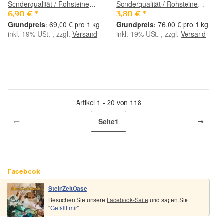
Sonderqualität / Rohsteine
Sonderqualität / Rohsteine
extra angetrommelt - ca. 100
extra angetrommelt - ca. 50 g
6,90 €
*
3,80 €
*
g (GKS)
69,00 € pro 1 kg
76,00 € pro 1 kg
inkl. 19% USt. , zzgl.
Versand
inkl. 19% USt. , zzgl.
Versand
Artikel 1 - 20 von 118
Seite
1
Facebook
SteinZeitOase
Besuchen Sie unsere
Facebook-Seite
und sagen Sie
"
Gefällt mir
"