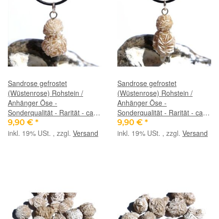
Sandrose gefrostet
Sandrose gefrostet
(Wüstenrose) Rohstein /
(Wüstenrose) Rohstein /
Anhänger Öse -
Anhänger Öse -
Sonderqualität - Rarität - ca.
Sonderqualität - Rarität - ca.
3,8 cm x 1,7 cm x 1,7 cm
4,5 cm x 2 cm x 1,5 cm
9,90 €
*
9,90 €
*
inkl. 19% USt. , zzgl.
Versand
inkl. 19% USt. , zzgl.
Versand