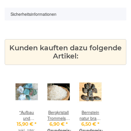
Sicherheitsinformationen
Kunden kauften dazu folgende
Artikel:
"Aufbau
Bergkristall
Bernstein
und
Trommelsteine
natur braun
Erholung"
/ Granulat /
- Rohsteine
15,90 €
*
6,90 €
*
6,50 €
*
Wassersteine-
Ladechips /
extra
inkl. 19%