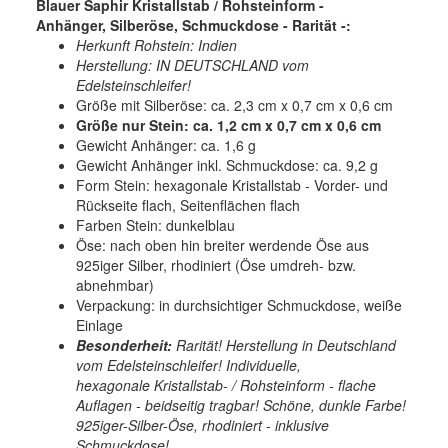
Blauer Saphir Kristallstab / Rohsteinform -
Anhänger, Silberöse, Schmuckdose - Rarität -:
Herkunft Rohstein: Indien
Herstellung: IN DEUTSCHLAND vom
Edelsteinschleifer!
Größe mit Silberöse: ca. 2,3 cm x 0,7 cm x 0,6 cm
Größe nur Stein: ca. 1,2 cm x 0,7 cm x 0,6 cm
Gewicht Anhänger: ca. 1,6 g
Gewicht Anhänger inkl. Schmuckdose: ca. 9,2 g
Form Stein: hexagonale Kristallstab - Vorder- und
Rückseite flach, Seitenflächen flach
Farben Stein: dunkelblau
Öse: nach oben hin breiter werdende Öse aus
925iger Silber, rhodiniert (Öse umdreh- bzw.
abnehmbar)
Verpackung: in durchsichtiger Schmuckdose, weiße
Einlage
Besonderheit:
Rarität! Herstellung in Deutschland
vom Edelsteinschleifer! Individuelle,
hexagonale Kristallstab- / Rohsteinform - flache
Auflagen - beidseitig tragbar! Schöne, dunkle Farbe!
925iger-Silber-Öse, rhodiniert - inklusive
Schmuckdose
!