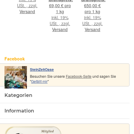
Set -
Ladesteine
angetrommelt
USt. , zzgl.
69,00 € pro
650,00 €
Sonderqualität
- Gr. XXS -
- Rarität -
Versand
1 kg
pro 1 kg
- ca. 100 g
AA-
ca. 10 g
inkl. 19%
inkl. 19%
im Natur-
Sonderqualität
(GKS)
USt. , zzgl.
USt. , zzgl.
Baumwollbeutel
- ca. 100 g
Versand
Versand
(GKS)
Facebook
SteinZeitOase
Besuchen Sie unsere
Facebook-Seite
und sagen Sie
"
Gefällt mir
"
Kategorien
Information