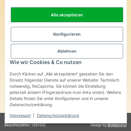
SteinZeitOase
Alle akzeptieren
Frau Karin Philippin
Uhlandstr. 7
D-75391 Gechingen
Konfigurieren
Heilversprechen:
Edelsteine und Mineralien werden im esoterischen Bereich
Ablehnen
besondere Kräfte und Eigenschaften zugeordnet. Wir weisen
ausdrücklich darauf hin, dass alle gemachten Aussagen bzgl.
Wie wir Cookies & Co nutzen
heilender Wirkungen (körperlich-seelisch-mental-geistig) einzelner
Produkte im Internet, Prospekten oder dem Vertragspartner
Durch Klicken auf „Alle akzeptieren“ gestatten Sie den
überlassenen Unterlagen bisher weder medizinisch anerkannt oder
wissenschaftlich nachweisbar sind. Die gemachten Angaben
Einsatz folgender Dienste auf unserer Website: Technisch
beruhen ausschließlich auf Überlieferungen und langjähriger
notwendig, ReCaptcha. Sie können die Einstellung
Erfahrung. Unsere Produkte ersetzen nie den Besuch beim Arzt
jederzeit ändern (Fingerabdruck-Icon links unten). Weitere
oder Heilpraktiker und sind auch kein Medikamentenersatz. Auch
Details finden Sie unter
Konfigurieren
und in unserer
stellen unsere Angaben im ärztlichen Sinne keine Diagnose- oder
Datenschutzerklärung
.
Therapieform dar.
Impressum
|
Datenschutzerklärung
© Karin Philippin - SteinZeitOase
Powered by
JTL-Shop
Besucherzähler: 1291002
Design by
BigMammut