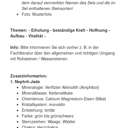
dem darauf vermerkten Namen des Sets und die im
Set enthaltenen Steinsorten!
Foto: Musterfoto
Themen: - Erholung - beständige Kraft - Hoffnung -
Aufbau - Vitalität -
Info:
Bitte informieren Sie sich vorher z. B. in der
Fachliteratur über den allgemeinen und richtigen Umgang
mit Rohsteinen / Wassersteinen
Zusatzinformation:
1. Nephrit-Jade
Mineralogie:
Verfilzter Aktinolith (Amphibol)
Mineralklasse:
Kettensilikate
Chemismus:
Calcium-Magnesium-Eisen-Silikat
Kristallsystem:
monoklin
Entstehung:
tertiär
Farbe:
grün bis grünschwarz
Sternzeichen: Waage, Widder
Chakra: Herzchakra