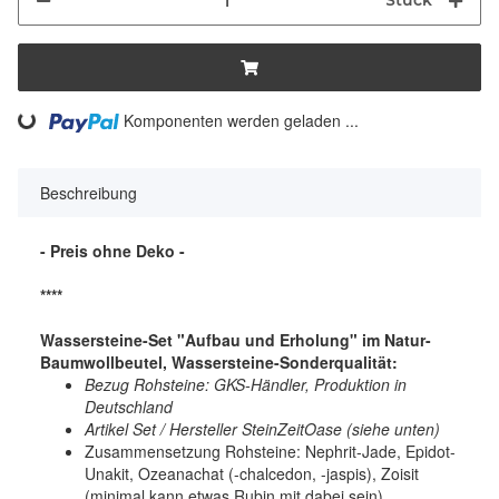
Stück
ng...
Komponenten werden geladen ...
Beschreibung
- Preis ohne Deko -
****
Wassersteine-Set "Aufbau und Erholung" im Natur-
Baumwollbeutel, Wassersteine-Sonderqualität:
Bezug Rohsteine: GKS-Händler, Produktion in
Deutschland
Artikel Set / Hersteller SteinZeitOase (siehe unten)
Zusammensetzung Rohsteine: Nephrit-Jade, Epidot-
Unakit, Ozeanachat (-chalcedon, -jaspis), Zoisit
(minimal kann etwas Rubin mit dabei sein)