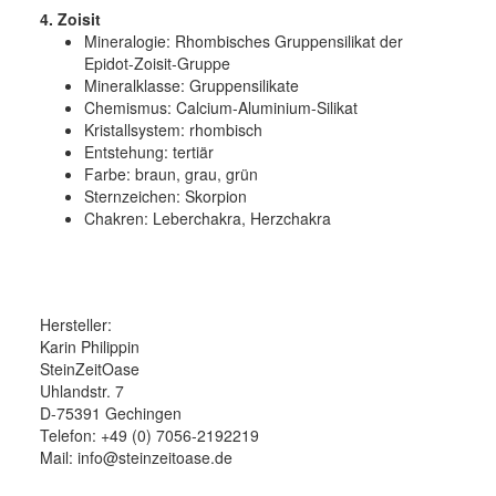
4. Zoisit
Mineralogie:
Rhombisches Gruppensilikat der
Epidot-
Zoisit
-Gruppe
Mineralklasse:
Gruppensilikate
Chemismus:
Calcium-Aluminium-Silikat
Kristallsystem:
rhombisch
Entstehung:
tertiär
Farbe:
braun, grau, grün
Sternzeichen: Skorpion
Chakren: Leberchakra, Herzchakra
Hersteller:
Karin Philippin
SteinZeitOase
Uhlandstr. 7
D-75391 Gechingen
Telefon: +49 (0) 7056-2192219
Mail: info@steinzeitoase.de