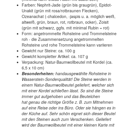
Farben: Nephrit-Jade (grün bis graugrün), Epidot-
Unakit (grün mit rosa/rotbraunen Flecken),
Ozeanachat (-chalcedon, -jaspis u. a. möglich weiß,
altweiß, grün, braun, rot, rotbraun, ocker), Zoisit
(grün mit schwarz, ggfs. mit minimal Rubin = rot)
Form: angetrommelte Rohsteine und Trommelsteine
roh - die Zusammensetzung angetrommelten
Rohsteine und rohe Trommelsteine kann variieren
Gewicht nur Steine: ca. 100 g
Gewicht kompletter Artikel: ca. 107 g
Verpackung: Natur-Baumwollbeutel mit Kordel (ca.
6,5 x 10 cm)
Besonderheiten:
handausgewählte Rohsteine in
Wasserstein-Sonderqualität! Die Steine werden in
einem Natur-Baumwollbeutel geliefert, welcher sich
mit einer Kordel schließen lässt. So sind die Steine
immer gut aufgehoben und das Beutelchen
hat genau die richtige Größe z. B. zum Mitnehmen
auf eine Reise oder ins Büro. Oder sie hängen es in
der Küche auf. Sehr schön eignet sich dieser Beutel
mit den Steinen auch zum Verschenken. Geliefert
wird der Baumwollbeutel mit einer kleinen Karte mit