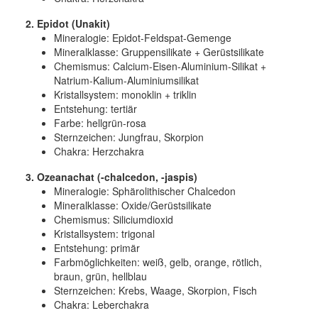
2. Epidot (Unakit)
Mineralogie: Epidot-Feldspat-Gemenge
Mineralklasse:
Gruppensilikate + Gerüstsilikate
Chemismus:
Calcium-Eisen-Aluminium-Silikat +
Natrium-Kalium-Aluminiumsilikat
Kristallsystem:
monoklin + triklin
Entstehung:
tertiär
Farbe:
hellgrün-rosa
Sternzeichen: Jungfrau, Skorpion
Chakra: Herzchakra
3. Ozeanachat (-chalcedon, -jaspis)
Mineralogie:
Sphärolithischer Chalcedon
Mineralklasse:
Oxide/Gerüstsilikate
Chemismus:
Siliciumdioxid
Kristallsystem:
trigonal
Entstehung:
primär
Farbmöglichkeiten:
weiß, gelb, orange, rötlich,
braun, grün, hellblau
Sternzeichen: Krebs, Waage, Skorpion, Fisch
Chakra: Leberchakra