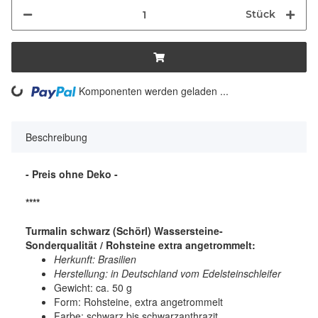
Stück
ng...
Komponenten werden geladen ...
Beschreibung
- Preis ohne Deko -
****
Turmalin schwarz (Schörl) Wassersteine-
Sonderqualität / Rohsteine extra angetrommelt:
Herkunft: Brasilien
Herstellung: in Deutschland vom Edelsteinschleifer
Gewicht: ca. 50 g
Form: Rohsteine, extra angetrommelt
Farbe: schwarz bis schwarzanthrazit