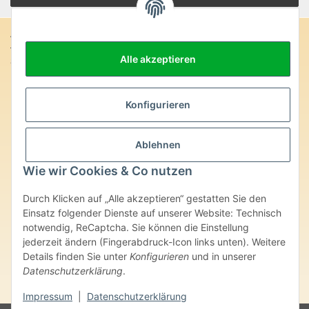
Anschrift:
Alle akzeptieren
SteinZeitOase
Frau Karin Philippin
Uhlandstr. 7
D-75391 Gechingen
Konfigurieren
Heilversprechen:
Ablehnen
Edelsteine und Mineralien werden im esoterischen Bereich
besondere Kräfte und Eigenschaften zugeordnet. Wir weisen
Wie wir Cookies & Co nutzen
ausdrücklich darauf hin, dass alle gemachten Aussagen bzgl.
heilender Wirkungen (körperlich-seelisch-mental-geistig) einzelner
Durch Klicken auf „Alle akzeptieren“ gestatten Sie den
Produkte im Internet, Prospekten oder dem Vertragspartner
überlassenen Unterlagen bisher weder medizinisch anerkannt oder
Einsatz folgender Dienste auf unserer Website: Technisch
wissenschaftlich nachweisbar sind. Die gemachten Angaben
notwendig, ReCaptcha. Sie können die Einstellung
beruhen ausschließlich auf Überlieferungen und langjähriger
jederzeit ändern (Fingerabdruck-Icon links unten). Weitere
Erfahrung. Unsere Produkte ersetzen nie den Besuch beim Arzt
Details finden Sie unter
Konfigurieren
und in unserer
oder Heilpraktiker und sind auch kein Medikamentenersatz. Auch
Datenschutzerklärung
.
stellen unsere Angaben im ärztlichen Sinne keine Diagnose- oder
Therapieform dar.
Impressum
|
Datenschutzerklärung