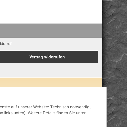
iderruf
Vertrag widerrufen
 Eigenschaften zugeordnet. Wir weisen ausdrücklich
lisch-mental-geistig) einzelner Produkte im Internet,
inisch anerkannt oder wissenschaftlich nachweisbar
Dienste auf unserer Website: Technisch notwendig,
ähriger Erfahrung. Unsere Produkte ersetzen nie den
 links unten). Weitere Details finden Sie unter
h stellen unsere Angaben im ärztlichen Sinne keine