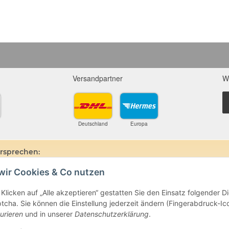
Versandpartner
W
Deutschland
Europa
ersprechen:
wir Cookies & Co nutzen
ine und Mineralien werden im esoterischen Bereich besondere Kräfte und
hin, dass alle gemachten Aussagen bzgl. heilender Wirkungen (körperlich-see
ten oder dem Vertragspartner überlassenen Unterlagen bisher weder mediz
Klicken auf „Alle akzeptieren“ gestatten Sie den Einsatz folgender 
ie gemachten Angaben beruhen ausschließlich auf Überlieferungen und langj
cha. Sie können die Einstellung jederzeit ändern (Fingerabdruck-Icon
beim Arzt oder Heilpraktiker und sind auch kein Medikamentenersatz. Auc
urieren
und in unserer
Datenschutzerklärung
.
e- oder Therapieform dar.