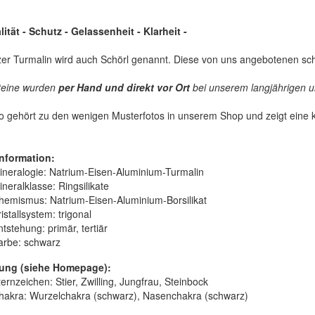
lität - Schutz - Gelassenheit - Klarheit -
er Turmalin wird auch Schörl genannt. Diese von uns angebotenen sc
teine wurden
per Hand und
direkt vor Ort
bei unserem langjährigen un
o gehört zu den wenigen Musterfotos in unserem Shop und zeigt eine k
nformation:
ineralogie:
Natrium-Eisen-Aluminium-Turmalin
ineralklasse:
Ringsilikate
hemismus:
Natrium-Eisen-Aluminium-Borsilikat
istallsystem:
trigonal
ntstehung:
primär, tertiär
arbe:
schwarz
ung (siehe Homepage):
ernzeichen: Stier, Zwilling, Jungfrau, Steinbock
hakra: Wurzelchakra (schwarz), Nasenchakra (schwarz)