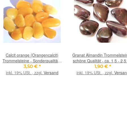
Calcit orange (Orangencalcit)
Granat Almandin Trommelstei
Trommelsteine - Sonderqualität -
schöne Qualität - ca. 1,5 - 2,
ca. 2,5 - 3,5 cm / ca. 10-13 g/St
/ ca. 4 - 9 g/St (GKS)
3,50 €
*
1,90 €
*
(GKS)
inkl. 19% USt. , zzgl.
Versand
inkl. 19% USt. , zzgl.
Versan