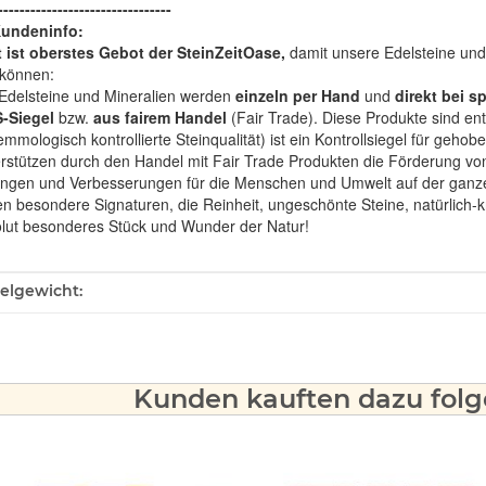
--------------------------------
Kundeninfo:
t ist oberstes Gebot der SteinZeitOase,
damit unsere Edelsteine und 
können:
Edelsteine und Mineralien werden
einzeln per Hand
und
direkt bei s
-Siegel
bzw.
aus fairem Handel
(Fair Trade). Diese Produkte sind e
mologisch kontrollierte Steinqualität) ist ein Kontrollsiegel für geho
rstützen durch den Handel mit Fair Trade Produkten die Förderung von 
ngen und Verbesserungen für die Menschen und Umwelt auf der ganze
en besondere Signaturen, die Reinheit, ungeschönte Steine, natürlich-
olut besonderes Stück und Wunder der Natur!
ukteigenschaft
kelgewicht:
Kunden kauften dazu folge