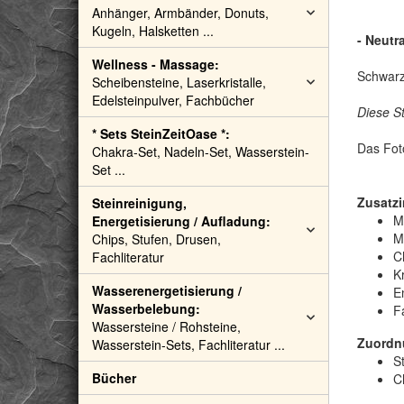
Anhänger, Armbänder, Donuts,
Kugeln, Halsketten ...
- Neutra
Wellness - Massage:
Schwarz
Scheibensteine, Laserkristalle,
Edelsteinpulver, Fachbücher
Diese S
* Sets SteinZeitOase *:
Das Fot
Chakra-Set, Nadeln-Set, Wasserstein-
Set ...
Zusatzi
Steinreinigung,
M
Energetisierung / Aufladung:
M
Chips, Stufen, Drusen,
C
Fachliteratur
Kr
Wasserenergetisierung /
E
Wasserbelebung:
F
Wassersteine / Rohsteine,
Zuordn
Wasserstein-Sets, Fachliteratur ...
St
Bücher
C