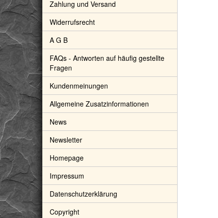
Zahlung und Versand
Widerrufsrecht
A G B
FAQs - Antworten auf häufig gestellte
Fragen
Kundenmeinungen
rgkristall (Madagaskar)
Amethyst hell Rohsteine - ca. 50 g
Allgemeine Zusatzinformationen
ensteine - Sonderqualität -
3,50 €
*
,3 - 3,7 cm / ca. 11-14g/St
5,90 €
*
70,00 € pro 1 kg
News
. 19% USt. , zzgl.
Versand
inkl. 19% USt. , zzgl.
Versand
Newsletter
Homepage
Impressum
Datenschutzerklärung
Copyright