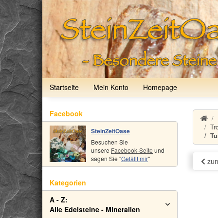
Startseite
Mein Konto
Homepage
Facebook
Tr
SteinZeitOase
Tu
Besuchen Sie
unsere
Facebook-Seite
und
sagen Sie "
Gefällt mir
"
zum
Kategorien
A - Z:
Alle Edelsteine - Mineralien