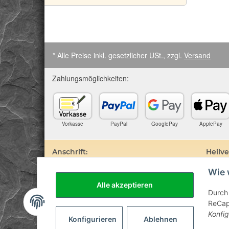
* Alle Preise inkl. gesetzlicher USt., zzgl.
Versand
Zahlungsmöglichkeiten:
Vorkasse
PayPal
GooglePay
ApplePay
Anschrift:
Heilv
Wie 
SteinZeitOase
Edelste
Frau Karin Philippin
darauf 
Alle akzeptieren
Uhlandstr. 7
Prospek
Durch 
D-75391 Gechingen
sind. D
ReCapt
Besuch 
Konfig
Diagnos
Konfigurieren
Ablehnen