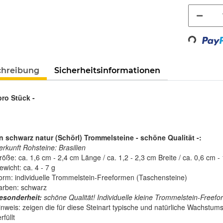
Loading...
chreibung
Sicherheitsinformationen
pro Stück -
n schwarz natur (Schörl) Trommelsteine - schöne Qualität -:
erkunft Rohsteine: Brasilien
röße: ca. 1,6 cm - 2,4 cm Länge / ca. 1,2 - 2,3 cm Breite / ca. 0,6 cm -
wicht: ca. 4 - 7 g
orm: individuelle Trommelstein-Freeformen (Taschensteine)
arben: schwarz
esonderheit:
schöne Qualität! Individuelle kleine Trommelstein-Freef
nweis: zeigen die für diese Steinart typische und natürliche Wachstumss
rfüllt