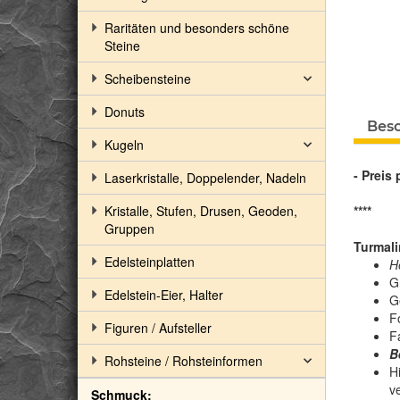
Raritäten und besonders schöne
Steine
Scheibensteine
Donuts
Bes
Kugeln
- Preis 
Laserkristalle, Doppelender, Nadeln
Kristalle, Stufen, Drusen, Geoden,
****
Gruppen
Turmali
Edelsteinplatten
H
G
Edelstein-Eier, Halter
Ge
F
Figuren / Aufsteller
F
B
Rohsteine / Rohsteinformen
Hi
ve
Schmuck: