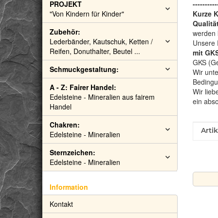
PROJEKT
----------
"Von Kindern für Kinder"
Kurze 
Qualitä
Zubehör:
werden 
Lederbänder, Kautschuk, Ketten /
Unsere 
Reifen, Donuthalter, Beutel ...
mit GKS
GKS (Gem
Schmuckgestaltung:
Wir unte
Bedingu
A - Z: Fairer Handel:
Wir lieb
Edelsteine - Mineralien aus fairem
ein abs
Handel
Chakren:
Prod
Wert
Arti
Edelsteine - Mineralien
Sternzeichen:
Edelsteine - Mineralien
Information
Kontakt