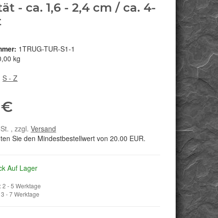
ät - ca. 1,6 - 2,4 cm / ca. 4-
t
mmer:
1TRUG-TUR-S1-1
0,00 kg
:
S - Z
 €
St. , zzgl.
Versand
hten Sie den Mindestbestellwert von 20.00 EUR.
ck Auf Lager
 2 - 5 Werktage
3 - 7 Werktage