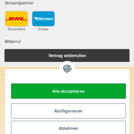
Versandpartner
Deutschland
Europa
Widerruf
Vertrag widerrufen
Anschrift:
SteinZeitOase
Frau Karin Philippin
Alle akzeptieren
Uhlandstr. 7
D-75391 Gechingen
Konfigurieren
Heilversprechen:
Edelsteine und Mineralien werden im esoterischen Bereich
Ablehnen
besondere Kräfte und Eigenschaften zugeordnet. Wir weisen