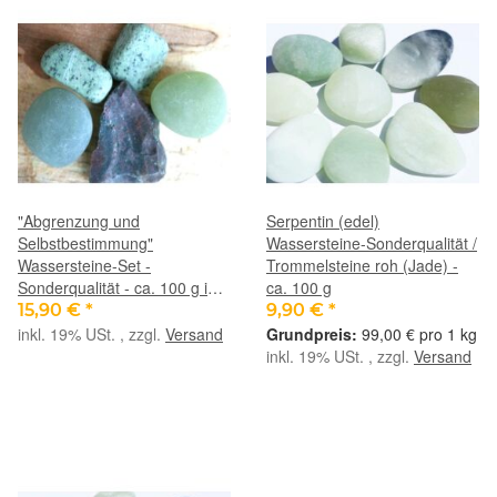
"Abgrenzung und
Serpentin (edel)
Selbstbestimmung"
Wassersteine-Sonderqualität /
Wassersteine-Set -
Trommelsteine roh (Jade) -
Sonderqualität - ca. 100 g im
ca. 100 g
Natur-Baumwollbeutel (GKS)
15,90 €
*
9,90 €
*
inkl. 19% USt. , zzgl.
Versand
99,00 € pro 1 kg
inkl. 19% USt. , zzgl.
Versand