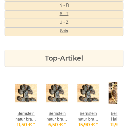
N - R
S - T
U - Z
Sets
Top-Artikel
in
Bernstein
Bernstein
Bernstein
Bernstei
te
natur braun
natur braun
natur braun
Halskette
lb,
- Rohsteine
- Rohsteine
- Rohsteine
klein, gelb
€
*
11,50 €
*
6,50 €
*
15,90 €
*
11,90 €