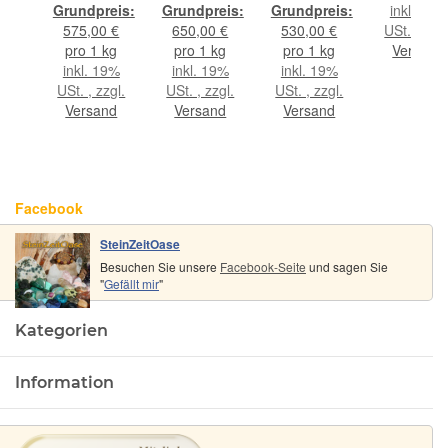
dete
extra
extra
extra
abgerunde
9%
inkl. 19%
ca.
angetrommelt
angetrommelt
angetrommelt
Steine, ca
gl.
575,00 €
650,00 €
530,00 €
USt. , zzgl
m
- Rarität -
- Rarität -
- Rarität -
31 cm
nd
pro 1 kg
pro 1 kg
pro 1 kg
Versand
rojekt)
ca. 20 g
ca. 10 g
ca. 30 g
(Kinderpro
inkl. 19%
inkl. 19%
inkl. 19%
(GKS)
(GKS)
(GKS)
USt. , zzgl.
USt. , zzgl.
USt. , zzgl.
Versand
Versand
Versand
Facebook
SteinZeitOase
Besuchen Sie unsere
Facebook-Seite
und sagen Sie
"
Gefällt mir
"
Kategorien
Information