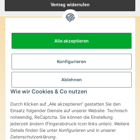
Vertrag widerrufen
Anschrift:
SteinZeitOase
Alle akzeptieren
Frau Karin Philippin
Uhlandstr. 7
D-75391 Gechingen
Konfigurieren
Heilversprechen:
Edelsteine und Mineralien werden im esoterischen Bereich
Ablehnen
besondere Kräfte und Eigenschaften zugeordnet. Wir weisen
ausdrücklich darauf hin, dass alle gemachten Aussagen bzgl.
Wie wir Cookies & Co nutzen
heilender Wirkungen (körperlich-seelisch-mental-geistig) einzelner
Produkte im Internet, Prospekten oder dem Vertragspartner
Durch Klicken auf „Alle akzeptieren“ gestatten Sie den
überlassenen Unterlagen bisher weder medizinisch anerkannt oder
wissenschaftlich nachweisbar sind. Die gemachten Angaben
Einsatz folgender Dienste auf unserer Website: Technisch
beruhen ausschließlich auf Überlieferungen und langjähriger
notwendig, ReCaptcha. Sie können die Einstellung
Erfahrung. Unsere Produkte ersetzen nie den Besuch beim Arzt
jederzeit ändern (Fingerabdruck-Icon links unten). Weitere
oder Heilpraktiker und sind auch kein Medikamentenersatz. Auch
Details finden Sie unter
Konfigurieren
und in unserer
stellen unsere Angaben im ärztlichen Sinne keine Diagnose- oder
Datenschutzerklärung
.
Therapieform dar.