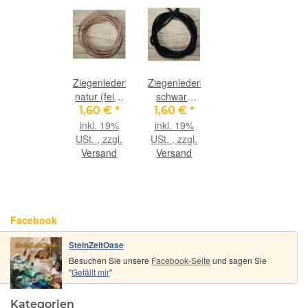
Ziegenlederband
Ziegenlederband
natur (fein-
schwarz
weich), ca.
(fein-
1,60 €
*
1,60 €
*
1,4 mm
weich), ca.
inkl. 19%
inkl. 19%
Durchm.,
1,4 mm
USt. , zzgl.
USt. , zzgl.
ca. 1 m
Durchm.,
Versand
Versand
lang
ca. 1 m
lang
Facebook
SteinZeitOase
Besuchen Sie unsere
Facebook-Seite
und sagen Sie
"
Gefällt mir
"
Kategorien