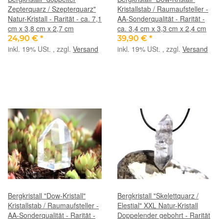
Zepterquarz / Szepterquarz"
Kristallstab / Raumaufsteller -
Natur-Kristall - Rarität - ca. 7,1
AA-Sonderqualität - Rarität -
cm x 3,8 cm x 2,7 cm
ca. 3,4 cm x 3,3 cm x 2,4 cm
24,90 €
*
39,90 €
*
inkl. 19% USt. , zzgl.
Versand
inkl. 19% USt. , zzgl.
Versand
Bergkristall "Dow-Kristall"
Bergkristall "Skelettquarz /
Kristallstab / Raumaufsteller -
Elestial" XXL Natur-Kristall
AA-Sonderqualität - Rarität -
Doppelender gebohrt - Rarität