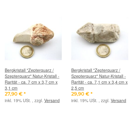
Bergkristall "Zepterquarz /
Bergkristall "Zepterquarz /
Szepterquarz" Natur-Kristall -
Szepterquarz" Natur-Kristall -
Rarität - ca. 7 cm x 3,7 cm x
Rarität - ca. 7,1 cm x 3,4 cm x
3,1 cm
2,5 cm
27,90 €
*
29,90 €
*
inkl. 19% USt. , zzgl.
Versand
inkl. 19% USt. , zzgl.
Versand