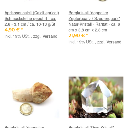
Aprikosencalcit (Calcit apricot)
Bergkristall "doppelter
Schmucksteine gebohrt - ca.
Zepterquarz / Szepterquarz"
2,6 - 3,1 cm / ca. 10-13 g/St
Natur-Kristall - Rarität - ca. 6
cm x 3,8 cm x 2,8 cm
4,90 €
*
21,90 €
*
inkl. 19% USt. , zzgl.
Versand
inkl. 19% USt. , zzgl.
Versand
Bergkristall "doppelter
Bergkristall "Dow-Kristall"