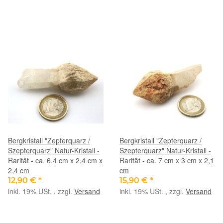
Bergkristall "Zepterquarz /
Bergkristall "Zepterquarz /
Szepterquarz" Natur-Kristall -
Szepterquarz" Natur-Kristall -
Rarität - ca. 6,4 cm x 2,4 cm x
Rarität - ca. 7 cm x 3 cm x 2,1
2,4 cm
cm
12,90 €
*
15,90 €
*
inkl. 19% USt. , zzgl.
Versand
inkl. 19% USt. , zzgl.
Versand