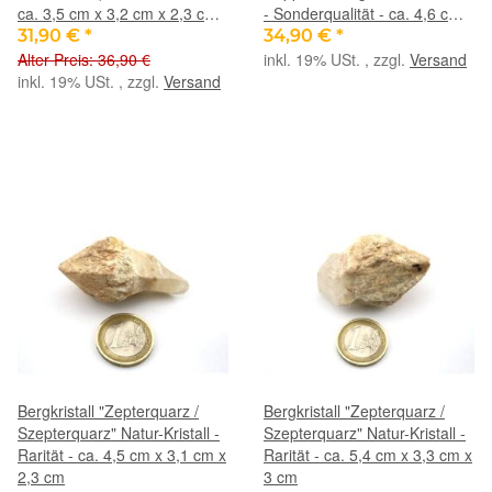
ca. 3,5 cm x 3,2 cm x 2,3 cm -
- Sonderqualität - ca. 4,6 cm x
Sonderpreis Makel
1,5 cm x 1,7 cm
31,90 €
*
34,90 €
*
Alter Preis: 36,90 €
inkl. 19% USt. , zzgl.
Versand
inkl. 19% USt. , zzgl.
Versand
Bergkristall "Zepterquarz /
Bergkristall "Zepterquarz /
Szepterquarz" Natur-Kristall -
Szepterquarz" Natur-Kristall -
Rarität - ca. 4,5 cm x 3,1 cm x
Rarität - ca. 5,4 cm x 3,3 cm x
2,3 cm
3 cm