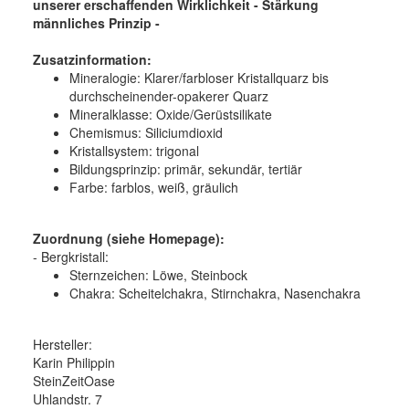
unserer erschaffenden Wirklichkeit - Stärkung
männliches Prinzip -
Zusatzinformation:
Mineralogie: Klarer/farbloser Kristallquarz bis
durchscheinender-opakerer Quarz
Mineralklasse: Oxide/Gerüstsilikate
Chemismus: Siliciumdioxid
Kristallsystem: trigonal
Bildungsprinzip: primär, sekundär, tertiär
Farbe: farblos, weiß, gräulich
Zuordnung (siehe Homepage):
- Bergkristall:
Sternzeichen: Löwe, Steinbock
Chakra: Scheitelchakra, Stirnchakra, Nasenchakra
Hersteller:
Karin Philippin
SteinZeitOase
Uhlandstr. 7