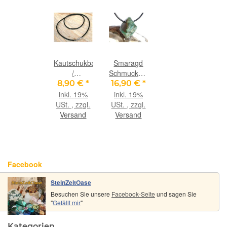
Kautschukband
Smaragd
/
Schmuckstein
Kautschuk-
gebohrt
8,90 €
*
16,90 €
*
Reifen
(Beryll) -
inkl. 19%
inkl. 19%
925iger
Rarität - ca.
USt. , zzgl.
USt. , zzgl.
Silberverschluss
2,6 cm x
Versand
Versand
schwarz,
2,1 cm x
ca. 2 mm-
1,6 cm
Band / ca.
48-50 cm
Facebook
(für
Bohrungen
SteinZeitOase
/ große
Besuchen Sie unsere
Ösen ab 3
Facebook-Seite
und sagen Sie
"
Gefällt mir
"
mm)
Kategorien