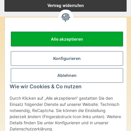
Vertrag widerrufen
Anschrift:
SteinZeitOase
Alle akzeptieren
Frau Karin Philippin
Uhlandstr. 7
D-75391 Gechingen
Konfigurieren
Heilversprechen:
Edelsteine und Mineralien werden im esoterischen Bereich
Ablehnen
besondere Kräfte und Eigenschaften zugeordnet. Wir weisen
ausdrücklich darauf hin, dass alle gemachten Aussagen bzgl.
Wie wir Cookies & Co nutzen
heilender Wirkungen (körperlich-seelisch-mental-geistig) einzelner
Produkte im Internet, Prospekten oder dem Vertragspartner
Durch Klicken auf „Alle akzeptieren“ gestatten Sie den
überlassenen Unterlagen bisher weder medizinisch anerkannt oder
wissenschaftlich nachweisbar sind. Die gemachten Angaben
Einsatz folgender Dienste auf unserer Website: Technisch
beruhen ausschließlich auf Überlieferungen und langjähriger
notwendig, ReCaptcha. Sie können die Einstellung
Erfahrung. Unsere Produkte ersetzen nie den Besuch beim Arzt
jederzeit ändern (Fingerabdruck-Icon links unten). Weitere
oder Heilpraktiker und sind auch kein Medikamentenersatz. Auch
Details finden Sie unter
Konfigurieren
und in unserer
stellen unsere Angaben im ärztlichen Sinne keine Diagnose- oder
Datenschutzerklärung
.
Therapieform dar.