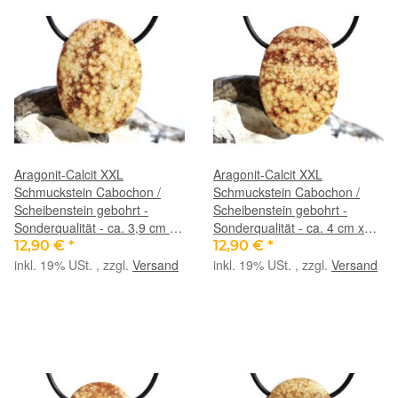
Aragonit-Calcit XXL
Aragonit-Calcit XXL
Schmuckstein Cabochon /
Schmuckstein Cabochon /
Scheibenstein gebohrt -
Scheibenstein gebohrt -
Sonderqualität - ca. 3,9 cm x
Sonderqualität - ca. 4 cm x
3 cm x 0,9 cm
2,9 cm x 0,8 cm
12,90 €
*
12,90 €
*
inkl. 19% USt. , zzgl.
Versand
inkl. 19% USt. , zzgl.
Versand