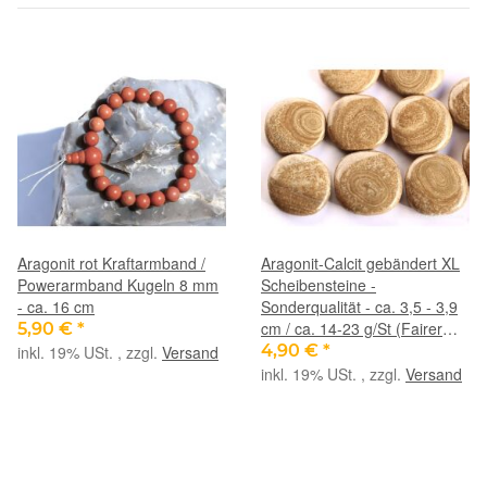
Aragonit rot Kraftarmband /
Aragonit-Calcit gebändert XL
Powerarmband Kugeln 8 mm
Scheibensteine -
- ca. 16 cm
Sonderqualität - ca. 3,5 - 3,9
cm / ca. 14-23 g/St (Fairer
5,90 €
*
Handel)
4,90 €
*
inkl. 19% USt. , zzgl.
Versand
inkl. 19% USt. , zzgl.
Versand