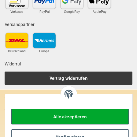
Vorkasse
PayPal
GooglePay
ApplePay
Versandpartner
Deutschland
Europa
Widerruf
Vertrag widerrufen
Anschrift:
SteinZeitOase
Frau Karin Philippin
Alle akzeptieren
Uhlandstr. 7
D-75391 Gechingen
Heilversprechen:
Konfigurieren