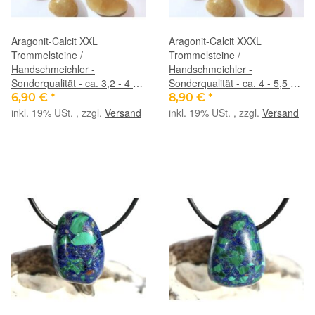
Aragonit-Calcit XXL
Aragonit-Calcit XXXL
Trommelsteine /
Trommelsteine /
Handschmeichler -
Handschmeichler -
Sonderqualität - ca. 3,2 - 4 cm
Sonderqualität - ca. 4 - 5,5 cm
/ ca. 20 - 27 g (GKS)
/ ca. 20 - 27 g (GKS)
6,90 €
*
8,90 €
*
inkl. 19% USt. , zzgl.
Versand
inkl. 19% USt. , zzgl.
Versand