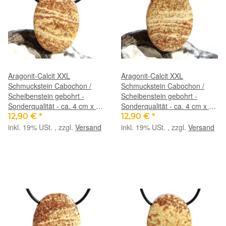
Aragonit-Calcit XXL
Aragonit-Calcit XXL
Schmuckstein Cabochon /
Schmuckstein Cabochon /
Scheibenstein gebohrt -
Scheibenstein gebohrt -
Sonderqualität - ca. 4 cm x 3
Sonderqualität - ca. 4 cm x 3
cm x 0,9 cm
cm x 0,9 cm
12,90 €
*
12,90 €
*
inkl. 19% USt. , zzgl.
Versand
inkl. 19% USt. , zzgl.
Versand