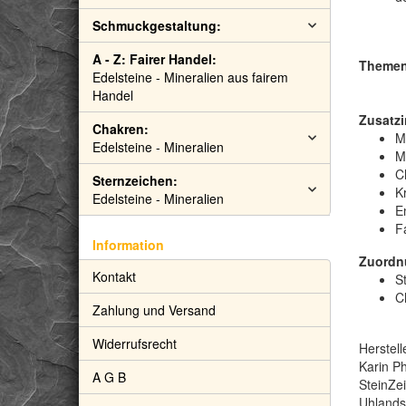
Schmuckgestaltung:
A - Z: Fairer Handel:
Themen:
Edelsteine - Mineralien aus fairem
Handel
Zusatzi
Chakren:
M
Edelsteine - Mineralien
M
C
Sternzeichen:
Kr
Edelsteine - Mineralien
E
F
Information
Zuordn
Kontakt
S
C
Zahlung und Versand
Widerrufsrecht
Herstell
Karin Ph
A G B
SteinZe
Uhlandst