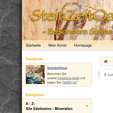
Startseite
Mein Konto
Homepage
Facebook
SteinZeitOase
Besuchen Sie
zum
unsere
Facebook-Seite
und
sagen Sie "
Gefällt mir
"
Kategorien
A - Z:
Alle Edelsteine - Mineralien