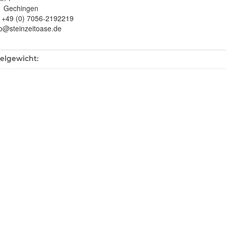
1 Gechingen
: +49 (0) 7056-2192219
fo@steinzeitoase.de
ukteigenschaft
kelgewicht: