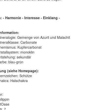
 - Harmonie - Interesse - Einklang
-
nformation:
ineralogie:
Gemenge von Azurit und Malachit
ineralklasse:
Carbonate
hemismus:
Kupfercarbonat
istallsystem:
monoklin
ntstehung:
sekundär
arbe:
blau-grün
ung (siehe Homepage):
ternzeichen: Schütze
hakra: Halschakra
er:
ilippin
itOase
r. 7