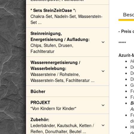
* Sets SteinZeitOase *:
Bes
Chakra-Set, Nadeln-Set, Wasserstein-
Set ...
- Preis
Steinreinigung,
Energetisierung / Aufladung:
*****
Chips, Stufen, Drusen,
Fachliteratur
Azurit-
H
Wasserenergetisierung /
D
Wasserbelebung:
D
Wassersteine / Rohsteine,
D
Wasserstein-Sets, Fachliteratur ...
G
F
Bücher
F
PROJEKT
B
"Von Kindern für Kinder"
Au
F
Zubehör:
d
Lederbänder, Kautschuk, Ketten /
H
Reifen, Donuthalter, Beutel ...
d