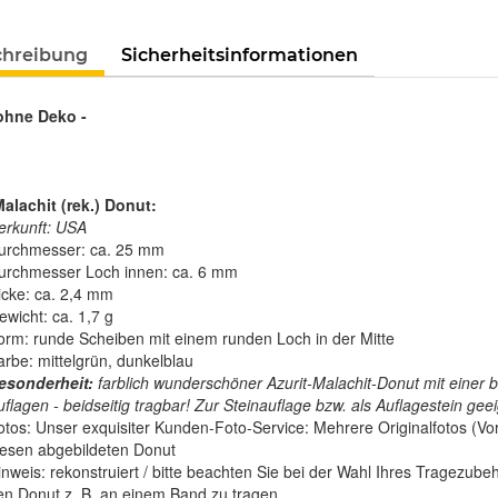
Loading...
chreibung
Sicherheitsinformationen
 ohne Deko -
Malachit (rek.) Donut:
erkunft: USA
urchmesser: ca. 25 mm
urchmesser Loch innen: ca. 6 mm
icke: ca. 2,4 mm
ewicht: ca. 1,7 g
orm: runde Scheiben mit einem runden Loch in der Mitte
arbe: mittelgrün, dunkelblau
esonderheit:
farblich wunderschöner Azurit-Malachit-Donut mit einer be
flagen - beidseitig tragbar! Zur Steinauflage bzw. als Auflagestein geei
otos: Unser exquisiter Kunden-Foto-Service: Mehrere Originalfotos (Vor
iesen abgebildeten Donut
inweis: rekonstruiert / bitte beachten Sie bei der Wahl Ihres Tragezu
en Donut z. B. an einem Band zu tragen