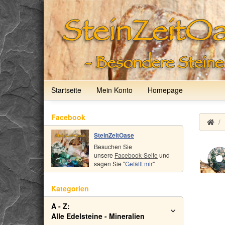
Startseite
Mein Konto
Homepage
Facebook
SteinZeitOase
Besuchen Sie
unsere
Facebook-Seite
und
sagen Sie "
Gefällt mir
"
Kategorien
A - Z:
Alle Edelsteine - Mineralien