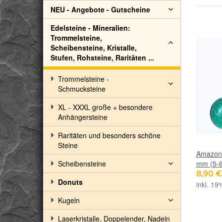
NEU - Angebote - Gutscheine
Edelsteine - Mineralien:
Trommelsteine,
Scheibensteine, Kristalle,
Stufen, Rohsteine, Raritäten ...
Trommelsteine -
Schmucksteine
XL - XXXL große + besondere
Anhängersteine
Raritäten und besonders schöne
Steine
Amazoni
Scheibensteine
mm (5-6
8,90 
Donuts
inkl. 19
Kugeln
Laserkristalle, Doppelender, Nadeln