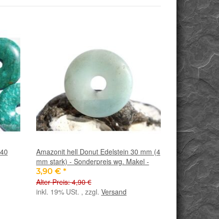
 40
Amazonit hell Donut Edelstein 30 mm (4
mm stark) - Sonderpreis wg. Makel -
3,90 €
*
Alter Preis: 4,90 €
inkl. 19% USt. , zzgl.
Versand