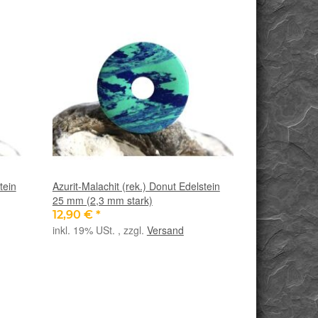
tein
Azurit-Malachit (rek.) Donut Edelstein
25 mm (2,3 mm stark)
12,90 €
*
inkl. 19% USt. , zzgl.
Versand