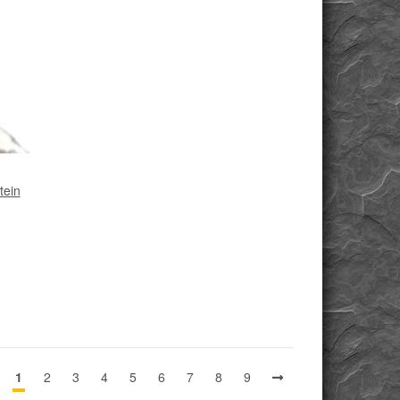
tein
1
2
3
4
5
6
7
8
9