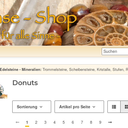
Edelsteine - Mineralien:
Trommelsteine, Scheibensteine, Kristalle, Stufen, Ro
Donuts
Sortierung
Artikel pro Seite
1
2
3
4
5
6
7
8
9