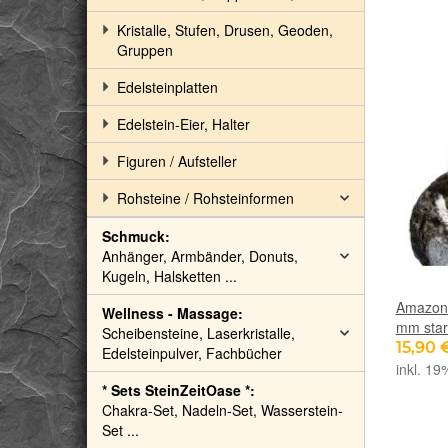
Kristalle, Stufen, Drusen, Geoden,
Gruppen
Edelsteinplatten
Edelstein-Eier, Halter
Figuren / Aufsteller
Rohsteine / Rohsteinformen
Schmuck:
Anhänger, Armbänder, Donuts,
Kugeln, Halsketten ...
Amazoni
Wellness - Massage:
mm star
Scheibensteine, Laserkristalle,
15,90 
Edelsteinpulver, Fachbücher
inkl. 19
* Sets SteinZeitOase *:
Chakra-Set, Nadeln-Set, Wasserstein-
Set ...