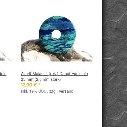
tein
Azurit-Malachit (rek.) Donut Edelstein
25 mm (2,5 mm stark)
12,90 €
*
inkl. 19% USt. , zzgl.
Versand