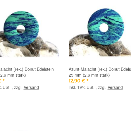
alachit (rek.) Donut Edelstein
Azurit-Malachit (rek.) Donut Edels
2,6 mm stark)
25 mm (2,6 mm stark)
€
*
12,90 €
*
% USt. , zzgl.
Versand
inkl. 19% USt. , zzgl.
Versand