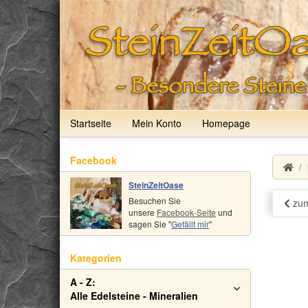
Startseite
Mein Konto
Homepage
Facebook
SteinZeitOase
Besuchen Sie
zum
unsere
Facebook-Seite
und
sagen Sie "
Gefällt mir
"
Kategorien
A - Z:
Alle Edelsteine - Mineralien