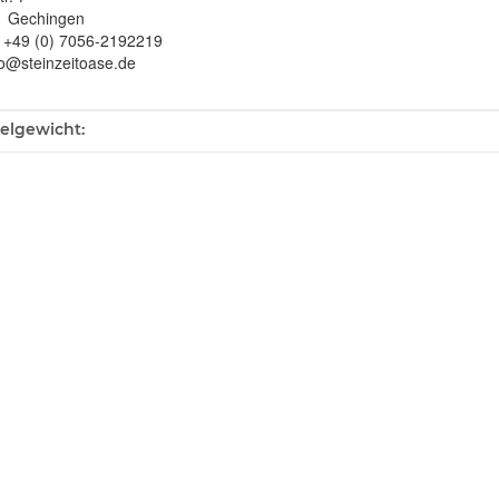
1 Gechingen
: +49 (0) 7056-2192219
fo@steinzeitoase.de
ukteigenschaft
kelgewicht: