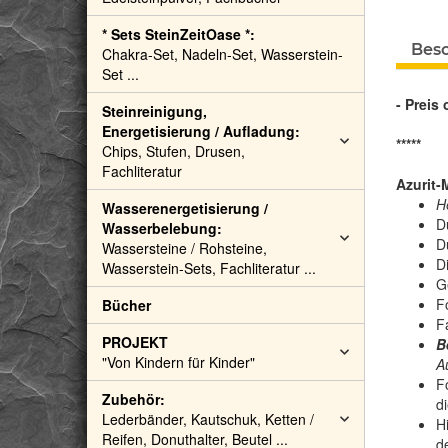
* Sets SteinZeitOase *:
Bes
Chakra-Set, Nadeln-Set, Wasserstein-
Set ...
- Preis
Steinreinigung,
Energetisierung / Aufladung:
*****
Chips, Stufen, Drusen,
Fachliteratur
Azurit-
H
Wasserenergetisierung /
D
Wasserbelebung:
D
Wassersteine / Rohsteine,
D
Wasserstein-Sets, Fachliteratur ...
G
F
Bücher
F
PROJEKT
B
"Von Kindern für Kinder"
Au
F
Zubehör:
d
Lederbänder, Kautschuk, Ketten /
H
Reifen, Donuthalter, Beutel ...
d