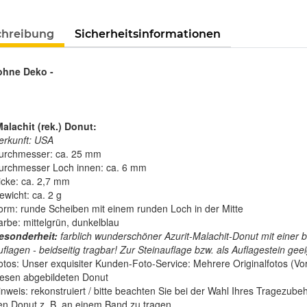
Loading...
chreibung
Sicherheitsinformationen
 ohne Deko -
Malachit (rek.) Donut:
erkunft: USA
urchmesser: ca. 25 mm
urchmesser Loch innen: ca. 6 mm
icke: ca. 2,7 mm
ewicht: ca. 2 g
orm: runde Scheiben mit einem runden Loch in der Mitte
arbe: mittelgrün, dunkelblau
esonderheit:
farblich wunderschöner Azurit-Malachit-Donut mit einer be
flagen - beidseitig tragbar! Zur Steinauflage bzw. als Auflagestein geei
otos: Unser exquisiter Kunden-Foto-Service: Mehrere Originalfotos (Vor
iesen abgebildeten Donut
inweis: rekonstruiert / bitte beachten Sie bei der Wahl Ihres Tragezu
en Donut z. B. an einem Band zu tragen