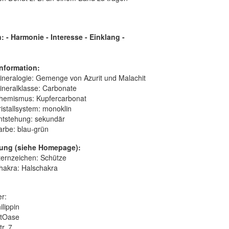
 - Harmonie - Interesse - Einklang
-
nformation:
ineralogie:
Gemenge von Azurit und Malachit
ineralklasse:
Carbonate
hemismus:
Kupfercarbonat
istallsystem:
monoklin
ntstehung:
sekundär
arbe:
blau-grün
ung (siehe Homepage):
ternzeichen: Schütze
hakra: Halschakra
er:
ilippin
itOase
r. 7