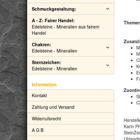
Schmuckgestaltung:
A - Z: Fairer Handel:
Themen:
Edelsteine - Mineralien aus fairem
Handel
Zusatzi
Chakren:
M
Edelsteine - Mineralien
M
C
Sternzeichen:
Kr
Edelsteine - Mineralien
E
F
Information
Zuordn
Kontakt
S
C
Zahlung und Versand
Widerrufsrecht
Herstell
Karin Ph
A G B
SteinZe
Uhlandst