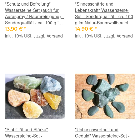
"Schutz und Befreiung"
"Sinnesschärfe und
Wassersteine-Set (auch für
Lebenskraft" Wassersteine-
Auraspray / Raumreinigung) -
Set - Sonderqualität - ca. 100
Sonderqualität - ca. 100 g im
g im Natur-Baumwollbeutel
Natur-Baumwollbeutel
13,90 €
*
14,90 €
*
inkl. 19% USt. , zzgl.
Versand
inkl. 19% USt. , zzgl.
Versand
"Stabilität und Stärke"
"Unbeschwertheit und
Wassersteine-Set -
Geduld" Wassersteine-Set -