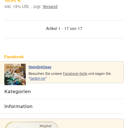
18,90 €
*
inkl. 19% USt. , zzgl.
Versand
Artikel 1 - 17 von 17
Facebook
SteinZeitOase
Besuchen Sie unsere
Facebook-Seite
und sagen Sie
"
Gefällt mir
"
Kategorien
Information