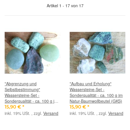
Artikel 1 - 17 von 17
"Abgrenzung und
"Aufbau und Erholung"
Selbstbestimmung"
Wassersteine-Set -
Wassersteine-Set -
Sonderqualität - ca. 100 g im
Sonderqualität - ca. 100 g im
Natur-Baumwollbeutel (GKS)
Natur-Baumwollbeutel (GKS)
15,90 €
*
15,90 €
*
inkl. 19% USt. , zzgl.
Versand
inkl. 19% USt. , zzgl.
Versand