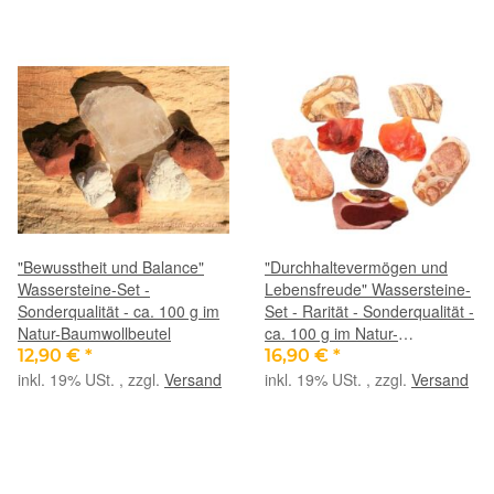
"Bewusstheit und Balance"
"Durchhaltevermögen und
Wassersteine-Set -
Lebensfreude" Wassersteine-
Sonderqualität - ca. 100 g im
Set - Rarität - Sonderqualität -
Natur-Baumwollbeutel
ca. 100 g im Natur-
Baumwollbeutel (GKS)
12,90 €
*
16,90 €
*
inkl. 19% USt. , zzgl.
Versand
inkl. 19% USt. , zzgl.
Versand