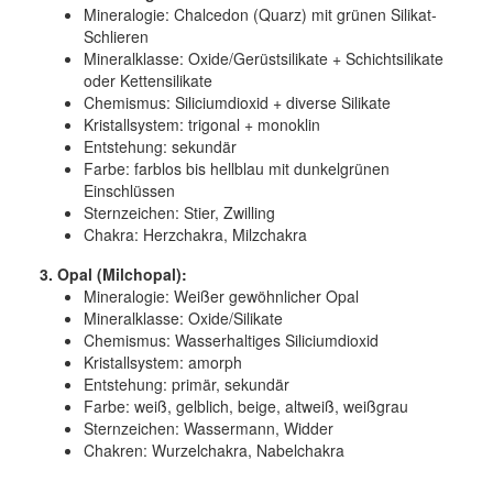
Mineralogie:
Chalcedon (Quarz) mit grünen Silikat-
Schlieren
Mineralklasse:
Oxide/Gerüstsilikate + Schichtsilikate
oder Kettensilikate
Chemismus:
Siliciumdioxid + diverse Silikate
Kristallsystem:
trigonal + monoklin
Entstehung:
sekundär
Farbe:
farblos bis hellblau mit dunkelgrünen
Einschlüssen
Sternzeichen: Stier, Zwilling
Chakra: Herzchakra, Milzchakra
3. Opal (Milchopal):
Mineralogie:
Weißer gewöhnlicher Opal
Mineralklasse:
Oxide/Silikate
Chemismus:
Wasserhaltiges Siliciumdioxid
Kristallsystem:
amorph
Entstehung:
primär, sekundär
Farbe:
weiß, gelblich, beige, altweiß, weißgrau
Sternzeichen: Wassermann, Widder
Chakren: Wurzelchakra, Nabelchakra