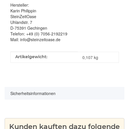
Hersteller:
Karin Philippin
SteinZeitOase
Uhlandstr. 7
D-75391 Gechingen
Telefon: +49 (0) 7056-2192219
Mail: info@steinzeitoase.de
Produkteigenschaft
Wert
Artikelgewicht:
0,107
kg
Sicherheitsinformationen
Kunden kauften dazu folgende