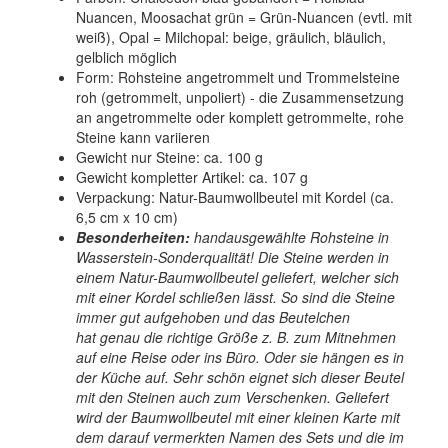
Nuancen, Moosachat grün = Grün-Nuancen (evtl. mit
weiß), Opal = Milchopal: beige, gräulich, bläulich,
gelblich möglich
Form: Rohsteine angetrommelt und Trommelsteine
roh (getrommelt, unpoliert) - die Zusammensetzung
an angetrommelte oder komplett getrommelte, rohe
Steine kann variieren
Gewicht nur Steine: ca. 100 g
Gewicht kompletter Artikel: ca. 107 g
Verpackung: Natur-Baumwollbeutel mit Kordel (ca.
6,5 cm x 10 cm)
Besonderheiten:
handausgewählte Rohsteine in
Wasserstein-Sonderqualität! Die Steine werden in
einem Natur-Baumwollbeutel geliefert, welcher sich
mit einer Kordel schließen lässt. So sind die Steine
immer gut aufgehoben und das Beutelchen
hat genau die richtige Größe z. B. zum Mitnehmen
auf eine Reise oder ins Büro. Oder sie hängen es in
der Küche auf. Sehr schön eignet sich dieser Beutel
mit den Steinen auch zum Verschenken. Geliefert
wird der Baumwollbeutel mit einer kleinen Karte mit
dem darauf vermerkten Namen des Sets und die im