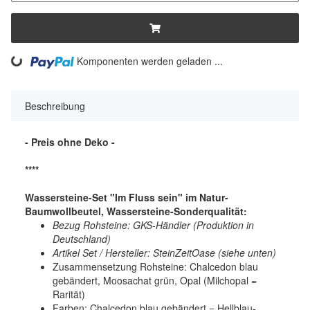
ng...
Komponenten werden geladen ...
Beschreibung
- Preis ohne Deko -
****
Wassersteine-Set "Im Fluss sein" im Natur-
Baumwollbeutel, Wassersteine-Sonderqualität:
Bezug Rohsteine: GKS-Händler (Produktion in
Deutschland)
Artikel Set / Hersteller: SteinZeitOase (siehe unten)
Zusammensetzung Rohsteine: Chalcedon blau
gebändert, Moosachat grün, Opal (Milchopal =
Rarität)
Farben: Chalcedon blau gebändert = Hellblau-