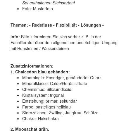
Set enthaltenen Steinsorten!
Foto: Musterfoto
Themen: - Redefluss - Flexibilität - Lösungen -
Info:
Bitte informieren Sie sich vorher z. B. in der
Fachliteratur über den allgemeinen und richtigen Umgang
mit Rohsteinen / Wassersteinen
Zusatzinformationen:
1. Chalcedon blau gebändert:
Mineralogie:
Faseriger, gebänderter Quarz
Mineralklasse:
Oxide/Gerüstsilikate
Chemismus:
Siliciumdioxid
Kristallsystem:
trigonal
Entstehung:
primär, sekundär
Farbe:
pastelliges hellblau
Sternzeichen: Zwilling, Jungfrau, Schütze
Chakra: Halschakra
2. Moosachat grün: