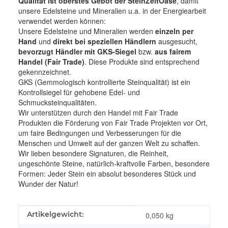
Qualität ist oberstes Gebot der SteinZeitOase
, damit
unsere Edelsteine und Mineralien u.a. in der Energiearbeit
verwendet werden können:
Unsere Edelsteine und Mineralien werden
einzeln per
Hand
und
direkt bei speziellen Händlern
ausgesucht,
bevorzugt Händler mit GKS-Siegel
bzw.
aus fairem
Handel (Fair Trade)
. Diese Produkte sind entsprechend
gekennzeichnet.
GKS (Gemmologisch kontrollierte Steinqualität) ist ein
Kontrollsiegel für gehobene Edel- und
Schmucksteinqualitäten.
Wir unterstützen durch den Handel mit Fair Trade
Produkten die Förderung von Fair Trade Projekten vor Ort,
um faire Bedingungen und Verbesserungen für die
Menschen und Umwelt auf der ganzen Welt zu schaffen.
Wir lieben besondere Signaturen, die Reinheit,
ungeschönte Steine, natürlich-kraftvolle Farben, besondere
Formen: Jeder Stein ein absolut besonderes Stück und
Wunder der Natur!
Produkteigenschaft
Wert
Artikelgewicht:
0,050
kg