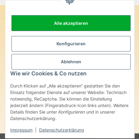
Anschrift:
Alle akzeptieren
SteinZeitOase
Frau Karin Philippin
Uhlandstr. 7
D-75391 Gechingen
Konfigurieren
Heilversprechen:
Ablehnen
Edelsteine und Mineralien werden im esoterischen Bereich
besondere Kräfte und Eigenschaften zugeordnet. Wir weisen
Wie wir Cookies & Co nutzen
ausdrücklich darauf hin, dass alle gemachten Aussagen bzgl.
heilender Wirkungen (körperlich-seelisch-mental-geistig) einzelner
Durch Klicken auf „Alle akzeptieren“ gestatten Sie den
Produkte im Internet, Prospekten oder dem Vertragspartner
überlassenen Unterlagen bisher weder medizinisch anerkannt oder
Einsatz folgender Dienste auf unserer Website: Technisch
wissenschaftlich nachweisbar sind. Die gemachten Angaben
notwendig, ReCaptcha. Sie können die Einstellung
beruhen ausschließlich auf Überlieferungen und langjähriger
jederzeit ändern (Fingerabdruck-Icon links unten). Weitere
Erfahrung. Unsere Produkte ersetzen nie den Besuch beim Arzt
Details finden Sie unter
Konfigurieren
und in unserer
oder Heilpraktiker und sind auch kein Medikamentenersatz. Auch
Datenschutzerklärung
.
stellen unsere Angaben im ärztlichen Sinne keine Diagnose- oder
Therapieform dar.
Impressum
|
Datenschutzerklärung