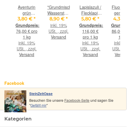
it
Aventurin
"Grundmischung"
Lapislazuli /
Fluorit bu
eine-
grün
Wassersteine-
Flecklapis
gemischt
alität
Wassersteine-
Set /
Wassersteine-
Wasserste
€
*
3,80 €
*
8,90 €
*
5,80 €
*
4,30 €
ine
Sonderqualität
Rohsteine -
Sonderqualität
Sonderqual
inkl. 19%
/ Rohsteine
ca. 100 g
/ Rohsteine
/ Rohstein
pro
76,00 € pro
USt. , zzgl.
116,00 €
86,00 € p
mmelt
extra
im Natur-
extra
extra
1 kg
Versand
pro 1 kg
1 kg
in)
angetrommelt
Baumwollbeutel
angetrommelt
angetromm
9%
inkl. 19%
inkl. 19%
inkl. 19%
0 g
(Aventurinquarz
- ca. 50 g
- ca. 50 
gl.
USt. , zzgl.
USt. , zzgl.
USt. , zzgl
grün /
(GKS)
(GKS) -
nd
Versand
Versand
Versand
Fuchsit-
Restbesta
Quarz) - ca.
-
50 g
Facebook
SteinZeitOase
Besuchen Sie unsere
Facebook-Seite
und sagen Sie
"
Gefällt mir
"
Kategorien