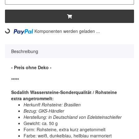
ading...
Komponenten werden geladen ...
Beschreibung
- Preis ohne Deko -
*****
Sodalith Wassersteine-Sonderqualität / Rohsteine
extra angetrommelt:
Herkunft Rohsteine: Brasilien
Bezug: GKS-Händler
Herstellung: in Deutschland von Edelsteinschleifer
Gewicht: ca. 50 g
Form: Rohsteine, extra kurz angetommelt
Farbe: weiß, dunkelblau, hellblau marmoriert